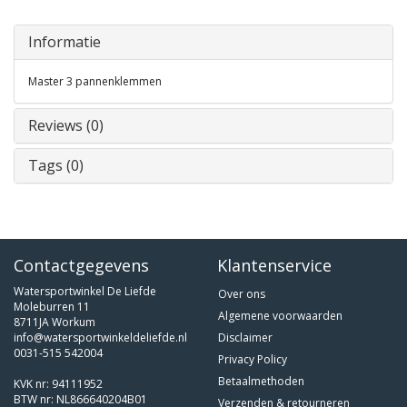
Informatie
Master 3 pannenklemmen
Reviews (0)
Tags (0)
Contactgegevens
Klantenservice
Watersportwinkel De Liefde
Over ons
Moleburren 11
Algemene voorwaarden
8711JA Workum
info@watersportwinkeldeliefde.nl
Disclaimer
0031-515 542004
Privacy Policy
Betaalmethoden
KVK nr: 94111952
BTW nr: NL866640204B01
Verzenden & retourneren