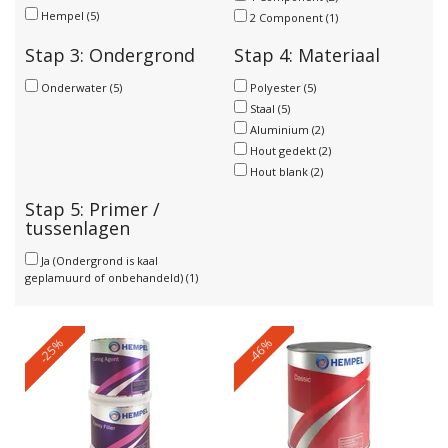
Hempel
(5)
2 Component
(1)
Stap 3: Ondergrond
Stap 4: Materiaal
Onderwater
(5)
Polyester
(5)
Staal
(5)
Aluminium
(2)
Hout gedekt
(2)
Hout blank
(2)
Stap 5: Primer /
tussenlagen
Ja (Ondergrond is kaal
geplamuurd of onbehandeld)
(1)
-25%
-46%