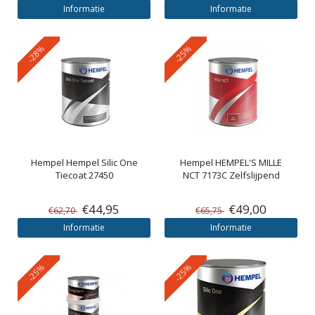
Informatie
Informatie
-28%
-25%
Hempel
Hempel Silic One
Hempel
HEMPEL'S MILLE
Tiecoat 27450
NCT 7173C Zelfslijpend
€44,95
€49,00
€62,70
€65,75
Informatie
Informatie
-25%
-25%