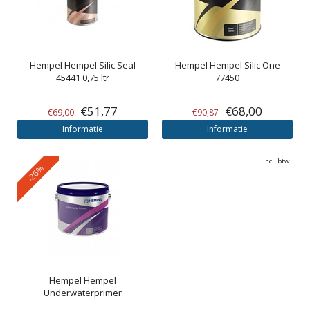
Hempel
Hempel Silic Seal
Hempel
Hempel Silic One
45441 0,75 ltr
77450
€51,77
€68,00
€69,00
€90,87
Informatie
Informatie
Incl. btw
-26%
Hempel
Hempel
Underwaterprimer