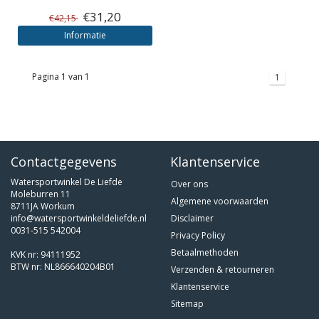
€31,20
€42,15
Informatie
Pagina 1 van 1
1
Contactgegevens
Klantenservice
Watersportwinkel De Liefde
Over ons
Moleburren 11
Algemene voorwaarden
8711JA Workum
info@watersportwinkeldeliefde.nl
Disclaimer
0031-515 542004
Privacy Policy
Betaalmethoden
KVK nr: 94111952
BTW nr: NL866640204B01
Verzenden & retourneren
Klantenservice
Sitemap