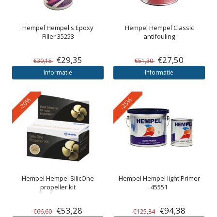
Hempel
Hempel's Epoxy
Hempel
Hempel Classic
Filler 35253
antifouling
€29,35
€27,50
€39,15
€51,30
Informatie
Informatie
-20%
-25%
Hempel
Hempel SilicOne
Hempel
Hempel light Primer
propeller kit
45551
€53,28
€94,38
€66,60
€125,84