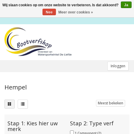
Wij slaan cookies op om onze website te verbeteren. Is dat akkoord?
Ja
Toggle
navigation
Nee
Meer over cookies »
Inloggen
Hempel
Meest bekeken
Stap 1: Kies hier uw
Stap 2: Type verf
merk
1 Component
(2)