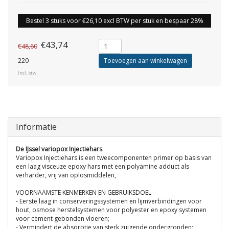
Bestel 3 stuks voor €26,10 excl BTW per stuk en bespaar 28%
€43,74
€48,60
220
Toevoegen aan winkelwagen
Incl. btw
Informatie
De IJssel variopox Injectiehars
Variopox Injectiehars is een tweecomponenten primer op basis van
een laag visceuze epoxy hars met een polyamine adduct als
verharder, vrij van oplosmiddelen,
VOORNAAMSTE KENMERKEN EN GEBRUIKSDOEL
- Eerste laag in conserveringssystemen en lijmverbindingen voor
hout, osmose herstelsystemen voor polyester en epoxy systemen
voor cement gebonden vloeren;
- Vermindert de absorptie van sterk zuigende ondergronden;