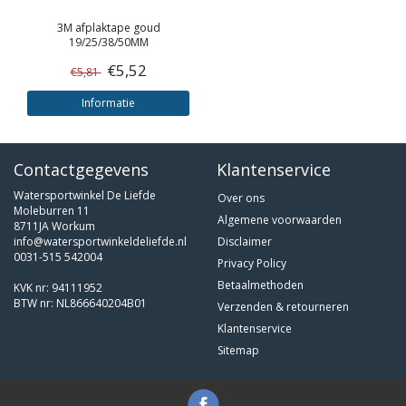
3M
afplaktape goud
19/25/38/50MM
€5,52
€5,81
Informatie
Contactgegevens
Klantenservice
Watersportwinkel De Liefde
Over ons
Moleburren 11
Algemene voorwaarden
8711JA Workum
info@watersportwinkeldeliefde.nl
Disclaimer
0031-515 542004
Privacy Policy
Betaalmethoden
KVK nr: 94111952
BTW nr: NL866640204B01
Verzenden & retourneren
Klantenservice
Sitemap