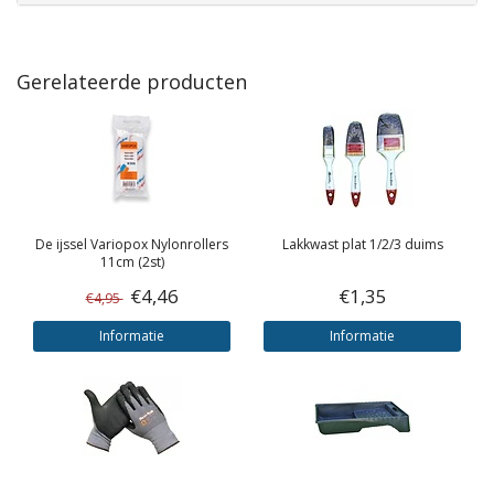
Gerelateerde producten
De ijssel
Variopox Nylonrollers
Lakkwast plat 1/2/3 duims
11cm (2st)
€4,46
€1,35
€4,95
Informatie
Informatie