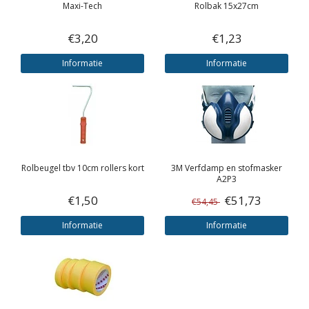
Maxi-Tech
Rolbak 15x27cm
€3,20
€1,23
Informatie
Informatie
Rolbeugel tbv 10cm rollers kort
3M
Verfdamp en stofmasker
A2P3
€1,50
€51,73
€54,45
Informatie
Informatie