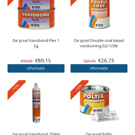
De ijssel
Variobond Flex 1
De ijssel
Double coat kwast
kg
verdunning 0,5/1/5ltr
€89,15
€26,73
€99,05
€29,70
Informatie
Informatie
-10%
-10%
De ijssel
Variobond 150ml
De ijssel
Poltix