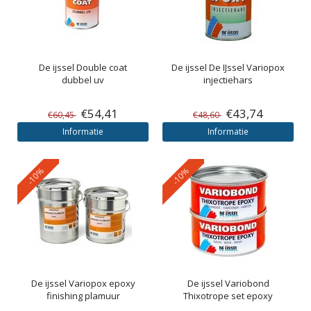
De ijssel
Double coat
De ijssel
De IJssel Variopox
dubbel uv
injectiehars
€54,41
€43,74
€60,45
€48,60
Informatie
Informatie
-10%
-10%
De ijssel
Variopox epoxy
De ijssel
Variobond
finishing plamuur
Thixotrope set epoxy