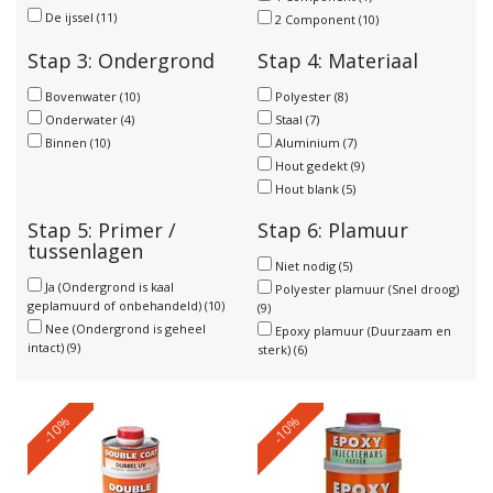
De ijssel
(11)
2 Component
(10)
Stap 3: Ondergrond
Stap 4: Materiaal
Bovenwater
(10)
Polyester
(8)
Onderwater
(4)
Staal
(7)
Binnen
(10)
Aluminium
(7)
Hout gedekt
(9)
Hout blank
(5)
Stap 5: Primer /
Stap 6: Plamuur
tussenlagen
Niet nodig
(5)
Ja (Ondergrond is kaal
Polyester plamuur (Snel droog)
geplamuurd of onbehandeld)
(10)
(9)
Nee (Ondergrond is geheel
Epoxy plamuur (Duurzaam en
intact)
(9)
sterk)
(6)
-10%
-10%