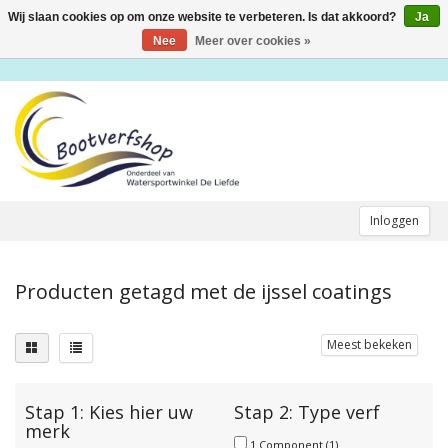
Wij slaan cookies op om onze website te verbeteren. Is dat akkoord?
Ja
Toggle
navigation
Nee
Meer over cookies »
Inloggen
Producten getagd met de ijssel coatings
Meest bekeken
Stap 1: Kies hier uw
Stap 2: Type verf
merk
1 Component
(1)