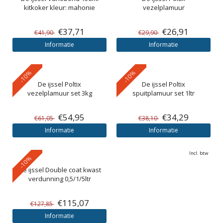
kitkoker kleur: mahonie
vezelplamuur
€37,71
€26,91
€41,90
€29,90
Informatie
Informatie
-10%
-10%
De ijssel
Poltix
De ijssel
Poltix
vezelplamuur set 3kg
spuitplamuur set 1ltr
€54,95
€34,29
€61,05
€38,10
Informatie
Informatie
Incl. btw
-10%
De ijssel
Double coat kwast
verdunning 0,5/1/5ltr
€115,07
€127,85
Informatie