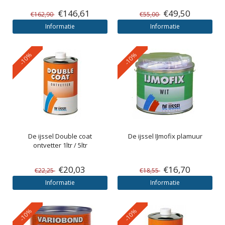
€146,61
€49,50
€162,90
€55,00
Informatie
Informatie
-10%
-10%
De ijssel
Double coat
De ijssel
IJmofix plamuur
ontvetter 1ltr / 5ltr
€20,03
€16,70
€22,25
€18,55
Informatie
Informatie
-10%
-10%