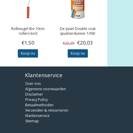
Rolbeugel tbv 10cm
De ijssel
Double coat
rollers kort
spuitverdunner 1/5ltr
€1,50
€20,03
€22,25
Koop nu
Koop nu
Klantenservice
Over ons
Algemene voorwaarden
Disclaimer
Privacy Policy
Betaalmethoden
Verzenden & retourneren
Klantenservice
Sitemap