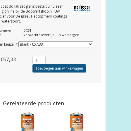
coat dd lak set glans bestelt u nu zeer
ig online bij de Bootverfshop,nl, Uw
cier voor De ijssel, Het topmerk coatings
 watersport,
lnummer:
DCS1
d:
Verwachte levertijd: 1-3 werkdagen
en keuze:
*
€57,33
Toevoegen aan winkelwagen
Gerelateerde producten