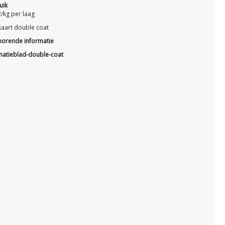
uik
/kg per laag
kaart double coat
horende informatie
matieblad-double-coat