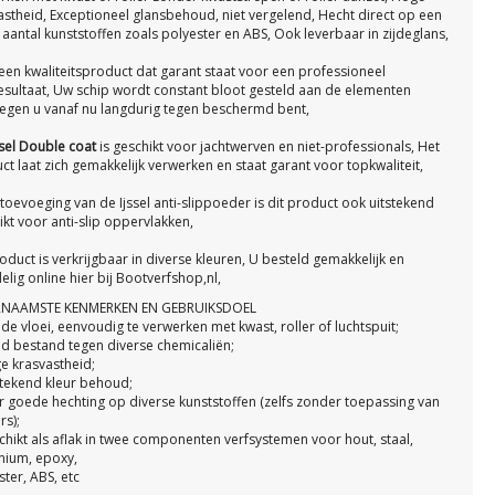
astheid, Exceptioneel glansbehoud, niet vergelend, Hecht direct op een
 aantal kunststoffen zoals polyester en ABS, Ook leverbaar in zijdeglans,
s een kwaliteitsproduct dat garant staat voor een professioneel
esultaat, Uw schip wordt constant bloot gesteld aan de elementen
egen u vanaf nu langdurig tegen beschermd bent,
ssel Double coat
is geschikt voor jachtwerven en niet-professionals, Het
ct laat zich gemakkelijk verwerken en staat garant voor topkwaliteit,
toevoeging van de Ijssel
anti-slippoeder
is dit product ook uitstekend
ikt voor anti-slip oppervlakken,
oduct is verkrijgbaar in diverse kleuren, U besteld gemakkelijk en
lig online hier bij Bootverfshop,nl,
NAAMSTE KENMERKEN EN GEBRUIKSDOEL
de vloei, eenvoudig te verwerken met kwast, roller of luchtspuit;
d bestand tegen diverse chemicaliën;
e krasvastheid;
stekend kleur behoud;
r goede hechting op diverse kunststoffen (zelfs zonder toepassing van
rs);
chikt als aflak in twee componenten verfsystemen voor hout, staal,
nium, epoxy,
ter, ABS, etc