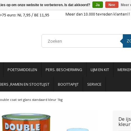
kies op om onze website te verbeteren. Is dat akkoord?
Ja
Nee
Meer 
Z
POETSMIDDELEN
PERS. BESCHERMING
LIJM EN KIT
MERKE
ERS ,RAMEN EN STOOTLIJST
BOOTTAPIJT
SERVICE
ouble coat set glans standaard kleur 1kg
De ij
kleur