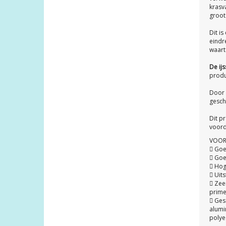
krasv
groot
Dit i
eindr
waart
De ij
produ
Door 
gesch
Dit pr
voorde
VOOR
 Goe
 Goe
 Hog
 Uit
 Zee
prime
 Ges
alumi
polyes