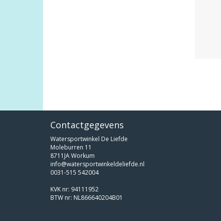
Contactgegevens
Watersportwinkel De Liefde
Moleburren 11
8711JA Workum
info@watersportwinkeldeliefde.nl
0031-515 542004
KVK nr: 94111952
BTW nr: NL866640204B01