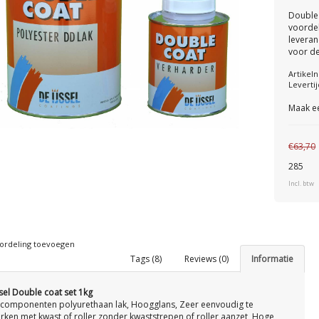
Double 
voordel
leveran
voor de
Artike
Levertij
Maak e
€63,70
285
Incl. btw
ordeling toevoegen
Tags (8)
Reviews (0)
Informatie
ssel Double coat set 1kg
componenten polyurethaan lak, Hoogglans, Zeer eenvoudig te
rken met kwast of roller zonder kwaststrepen of roller aanzet, Hoge