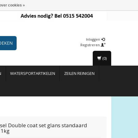
over cookies »
Inloggen
OEKEN
Registreren
(0)
N
WATERSPORTARTIKELEN
ZEILEN REINIGEN
ssel
Double coat set glans standaard
 1kg