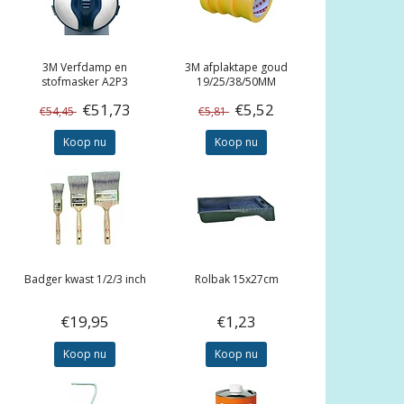
3M
Verfdamp en
3M
afplaktape goud
stofmasker A2P3
19/25/38/50MM
€51,73
€5,52
€54,45
€5,81
Koop nu
Koop nu
Badger kwast 1/2/3 inch
Rolbak 15x27cm
€19,95
€1,23
Koop nu
Koop nu