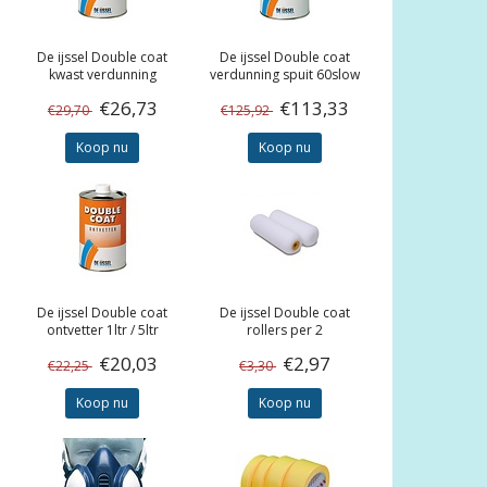
De ijssel
Double coat
De ijssel
Double coat
kwast verdunning
verdunning spuit 60slow
0,5/1/5ltr
5ltr
€26,73
€113,33
€29,70
€125,92
Koop nu
Koop nu
De ijssel
Double coat
De ijssel
Double coat
ontvetter 1ltr / 5ltr
rollers per 2
€20,03
€2,97
€22,25
€3,30
Koop nu
Koop nu