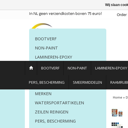
Wij slaan coo
BOOTVERF
NON-PAINT
LAMINEREN-EPOXY
POETSMIDDELEN
BOOTVERF
NON-PAINT
LAMINEREN-EPOXY
PERS. BESCHERMING
PERS, BESCHERMING
SMEERMIDDELEN
RAAMRUBB
LIJM EN KIT
MERKEN
Home
»
D
WATERSPORTARTIKELEN
ZEILEN REINIGEN
PERS, BESCHERMING