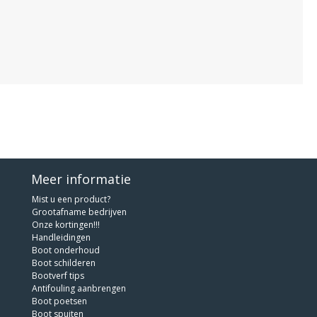
Meer informatie
Mist u een product?
Grootafname bedrijven
Onze kortingen!!!
Handleidingen
Boot onderhoud
Boot schilderen
Bootverf tips
Antifouling aanbrengen
Boot poetsen
Boot spuiten