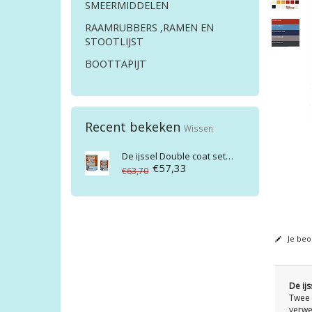
SMEERMIDDELEN
RAAMRUBBERS ,RAMEN EN
STOOTLIJST
BOOTTAPIJT
Recent bekeken
Wissen
De ijssel
Double coat set glans 1ltr
€57,33
€63,70
Je beo
De ij
Twee 
verwe