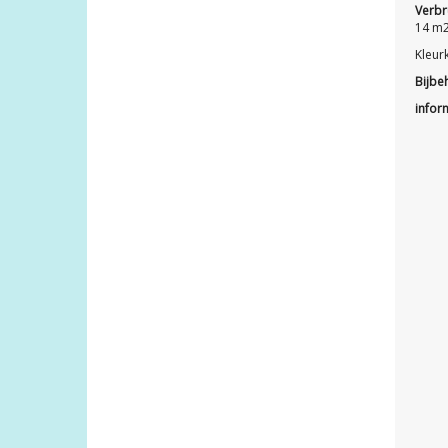
Verbr
14 m2
Kleur
Bijbe
infor