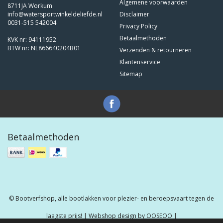
Algemene voorwaarden
8711JA Workum
info@watersportwinkeldeliefde.nl
Disclaimer
0031-515 542004
Privacy Policy
Betaalmethoden
KVK nr: 94111952
BTW nr: NL866640204B01
Verzenden & retourneren
Klantenservice
Sitemap
Betaalmethoden
© Bootverfshop, alle bootlakken voor plezier- en beroepsvaart tegen de
laagste prijs! | Webshop design by
OOSEOO
|