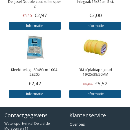
De ijssel
Double coat rollers per
Inlegbak 15x32cm 5 st.
2
€2,97
€3,00
€3,30
Informatie
Informatie
Kleefdoek gti 80x80cm 1004-
3M
afplaktape goud
28205
19/25/38/50MM
€2,42
€5,52
€5,81
Informatie
Informatie
Contactgegevens
Klantenservice
Watersportwinkel De Liefde
Over ons
Moleburren 11