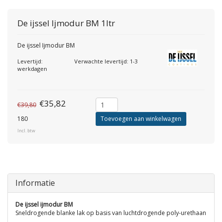
De ijssel
Ijmodur BM 1ltr
De ijssel Ijmodur BM
Levertijd:
Verwachte levertijd: 1-3
werkdagen
€35,82
€39,80
180
Toevoegen aan winkelwagen
Incl. btw
Informatie
De ijssel ijmodur BM
Sneldrogende blanke lak op basis van luchtdrogende poly-urethaan