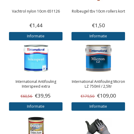
Vachtrol nylon 10cm 651126
Rolbeugel tbv 10cm rollers kort
€1,44
€1,50
Informatie
Informatie
International
Antifouling
International
Antifouling Micron
Interspeed extra
LZ 750ml / 2,5ltr
€39,95
€109,00
€60,56
€179,50
Informatie
Informatie