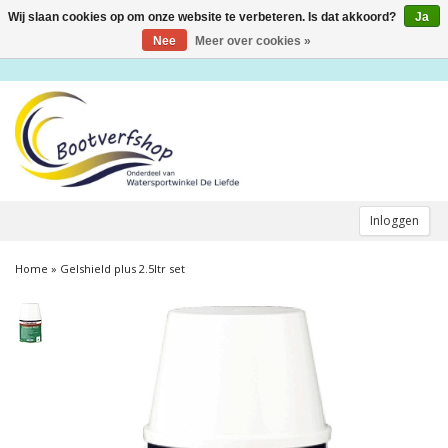
Wij slaan cookies op om onze website te verbeteren. Is dat akkoord?
Ja
Toggle
navigation
Nee
Meer over cookies »
Inloggen
Home
»
Gelshield plus 2.5ltr set