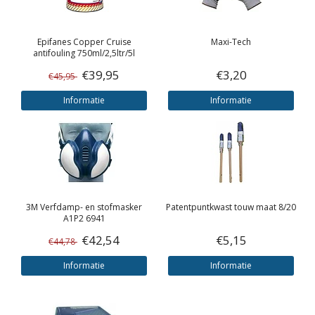
Epifanes
Copper Cruise
Maxi-Tech
antifouling 750ml/2,5ltr/5l
€39,95
€3,20
€45,95
Informatie
Informatie
3M
Verfdamp- en stofmasker
Patentpuntkwast touw maat 8/20
A1P2 6941
€42,54
€5,15
€44,78
Informatie
Informatie