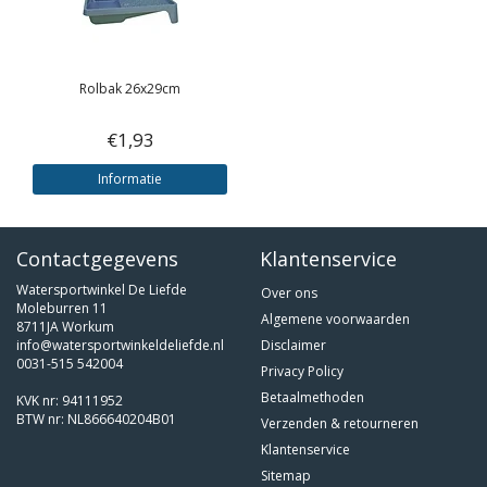
Rolbak 26x29cm
€1,93
Informatie
Contactgegevens
Klantenservice
Watersportwinkel De Liefde
Over ons
Moleburren 11
Algemene voorwaarden
8711JA Workum
info@watersportwinkeldeliefde.nl
Disclaimer
0031-515 542004
Privacy Policy
Betaalmethoden
KVK nr: 94111952
BTW nr: NL866640204B01
Verzenden & retourneren
Klantenservice
Sitemap