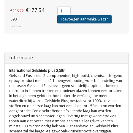
€177,54
€236,72
890
Toevoegen aan winkelwagen
Incl. btw
Informatie
International Gelshield plus 2,5ltr
Gelshield Pus is een 2-componenten, high-build, chemisch drogend
epoxy product met een 2:1 mengverhouding voor behandeling van
osmose.Â Gelshield Plus bevat geen schadelijke oplosmiddelen die
de romp in kunnen trekken en opnieuw blazen kunnen veroorzaken.
In het algemeen geldt dat hoe dikker de verflaag hoe meer
waterdicht hij wordt. Gelshield Plus, bestaat voor 100% uit vaste
stoffen en de eerste laag kan met een dikte tot 150 micron worden
aangebracht. Een doeltreffende afsluitende laag kan worden
opgebouwd uit slechts vier lagen. Ervaring met gewone epoxies
tonen aan dat boten met osmose een totale laagdikte van ten
minste 300 micron nodig hebben. Het aanbevolen Gelshield Plus
schema zal die laagdikte gewoonlijk ruimschoots overstijgen.