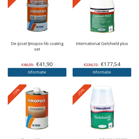
De ijssel
IJmopox hb coating
International
Gelshield plus
set
€41,90
€177,54
€46,55
€236,72
Informatie
Informatie
-10%
-25%