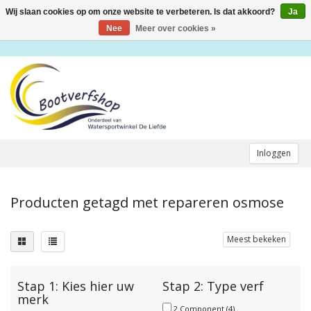
Wij slaan cookies op om onze website te verbeteren. Is dat akkoord?
Ja
Toggle
navigation
Nee
Meer over cookies »
Inloggen
Producten getagd met repareren osmose
Meest bekeken
Stap 1: Kies hier uw
Stap 2: Type verf
merk
2 Component
(4)