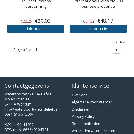
De ijssel
IJmopox
International
Gelshield 200
verdunning
osmose preventie
€20,03
€48,17
€22,25
€64,23
Informatie
Informatie
Incl. btw
Pagina 1 van 1
1
Contactgegevens
Klantenservice
Watersportwinkel De Liefde
Over ons
Moleburren 11
Algemene voorwaarden
8711JA Workum
info@watersportwinkeldeliefde.nl
Disclaimer
0031-515 542004
Privacy Policy
Betaalmethoden
KVK nr: 94111952
BTW nr: NL866640204B01
Verzenden & retourneren