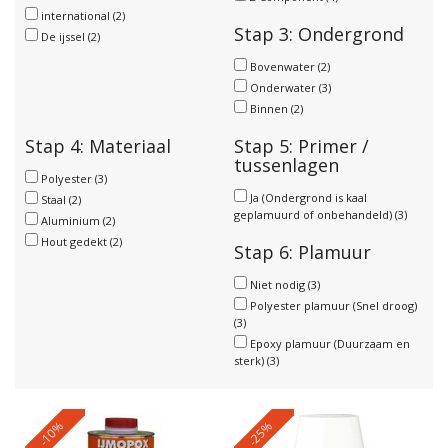
international
(2)
Stap 3: Ondergrond
De ijssel
(2)
Bovenwater
(2)
Onderwater
(3)
Binnen
(2)
Stap 4: Materiaal
Stap 5: Primer /
tussenlagen
Polyester
(3)
Ja (Ondergrond is kaal
Staal
(2)
geplamuurd of onbehandeld)
(3)
Aluminium
(2)
Hout gedekt
(2)
Stap 6: Plamuur
Niet nodig
(3)
Polyester plamuur (Snel droog)
(3)
Epoxy plamuur (Duurzaam en
sterk)
(3)
-10%
-25%