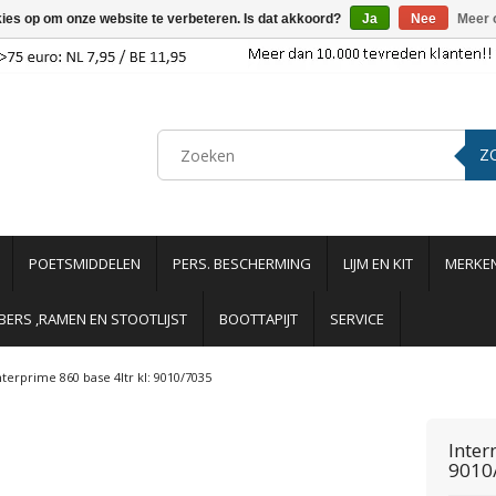
kies op om onze website te verbeteren. Is dat akkoord?
Ja
Nee
Meer 
Z
POETSMIDDELEN
PERS. BESCHERMING
LIJM EN KIT
MERKE
ERS ,RAMEN EN STOOTLIJST
BOOTTAPIJT
SERVICE
nterprime 860 base 4ltr kl: 9010/7035
Inter
9010