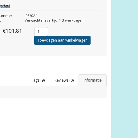
lnummer:
IP860A4
d:
Verwachte levertijd: 1-3 werkdagen
€101,81
5
Toevoegen aan winkelwagen
Tags (9)
Reviews (0)
Informatie