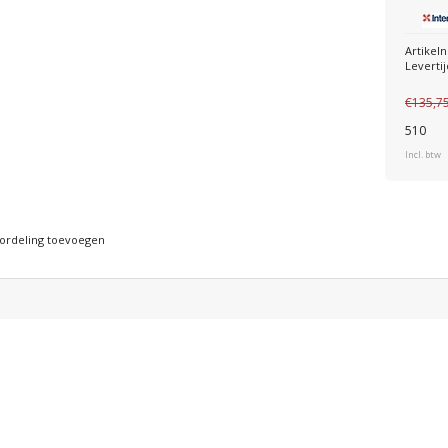
Artike
Levertij
€135,7
510
Incl. btw
ordeling toevoegen