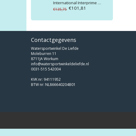
International
Interprime 860 base 4ltr kl: 9010/7035
€101,81
€135,75
Contactgegevens
Watersportwinkel De Liefde
Moleburren 11
8711JA Workum
info@watersportwinkeldeliefde.nl
0031-515 542004
KVK nr: 94111952
BTW nr: NL866640204B01