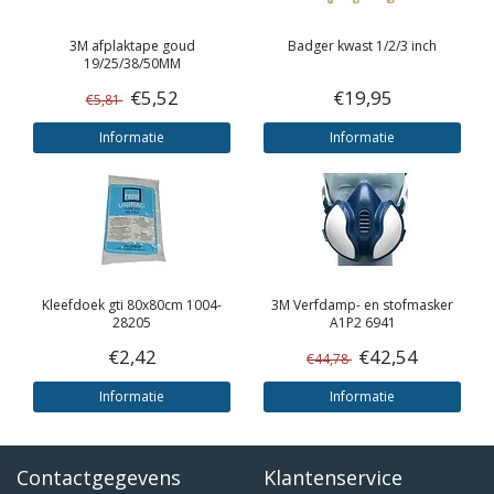
3M
afplaktape goud
Badger kwast 1/2/3 inch
19/25/38/50MM
€5,52
€19,95
€5,81
Informatie
Informatie
Kleefdoek gti 80x80cm 1004-
3M
Verfdamp- en stofmasker
28205
A1P2 6941
€2,42
€42,54
€44,78
Informatie
Informatie
Contactgegevens
Klantenservice