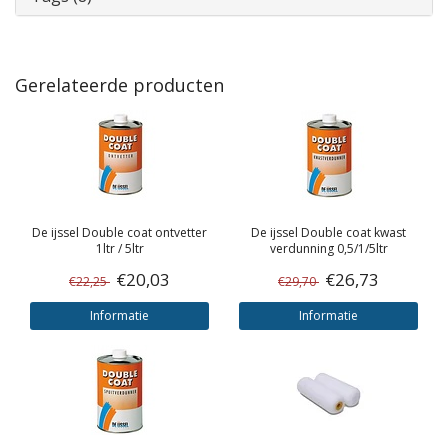
Gerelateerde producten
De ijssel
Double coat ontvetter
De ijssel
Double coat kwast
1ltr / 5ltr
verdunning 0,5/1/5ltr
€20,03
€26,73
€22,25
€29,70
Informatie
Informatie