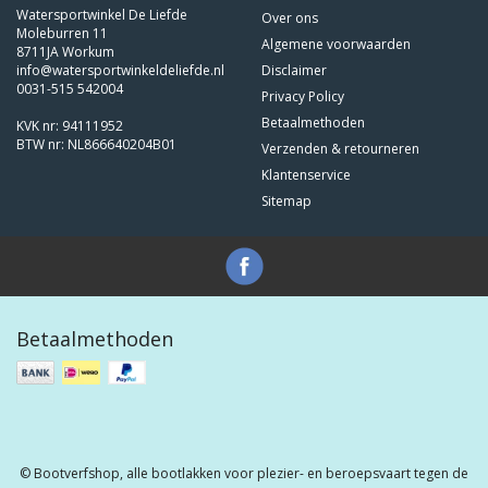
Watersportwinkel De Liefde
Over ons
Moleburren 11
Algemene voorwaarden
8711JA Workum
info@watersportwinkeldeliefde.nl
Disclaimer
0031-515 542004
Privacy Policy
Betaalmethoden
KVK nr: 94111952
BTW nr: NL866640204B01
Verzenden & retourneren
Klantenservice
Sitemap
Betaalmethoden
© Bootverfshop, alle bootlakken voor plezier- en beroepsvaart tegen de