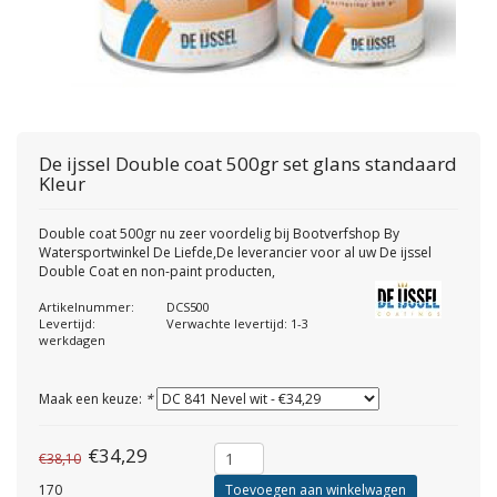
De ijssel
Double coat 500gr set glans standaard
Kleur
Double coat 500gr nu zeer voordelig bij Bootverfshop By
Watersportwinkel De Liefde,De leverancier voor al uw De ijssel
Double Coat en non-paint producten,
Artikelnummer:
DCS500
Levertijd:
Verwachte levertijd: 1-3
werkdagen
Maak een keuze:
*
€34,29
€38,10
170
Toevoegen aan winkelwagen