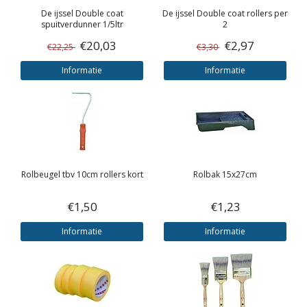
De ijssel
Double coat
De ijssel
Double coat rollers per
spuitverdunner 1/5ltr
2
€20,03
€2,97
€22,25
€3,30
Informatie
Informatie
Rolbeugel tbv 10cm rollers kort
Rolbak 15x27cm
€1,50
€1,23
Informatie
Informatie