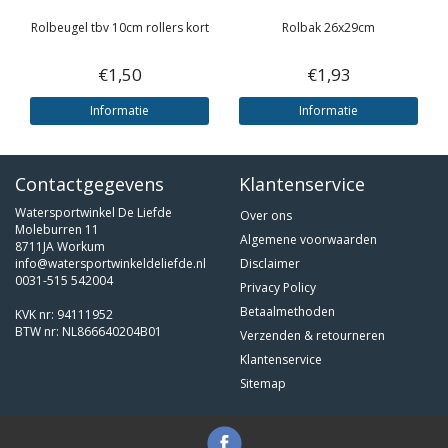
Rolbeugel tbv 10cm rollers kort
Rolbak 26x29cm
€1,50
€1,93
Informatie
Informatie
Contactgegevens
Klantenservice
Watersportwinkel De Liefde
Over ons
Moleburren 11
Algemene voorwaarden
8711JA Workum
info@watersportwinkeldeliefde.nl
Disclaimer
0031-515 542004
Privacy Policy
Betaalmethoden
KVK nr: 94111952
BTW nr: NL866640204B01
Verzenden & retourneren
Klantenservice
Sitemap