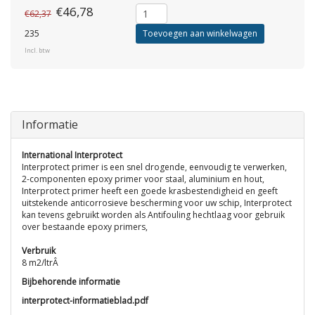
€46,78
€62,37
235
Toevoegen aan winkelwagen
Incl. btw
Informatie
International Interprotect
Interprotect primer is een snel drogende, eenvoudig te verwerken,
2-componenten epoxy primer voor staal, aluminium en hout,
Interprotect primer heeft een goede krasbestendigheid en geeft
uitstekende anticorrosieve bescherming voor uw schip, Interprotect
kan tevens gebruikt worden als Antifouling hechtlaag voor gebruik
over bestaande epoxy primers,
Verbruik
8 m2/ltrÂ
Bijbehorende informatie
interprotect-informatieblad.pdf