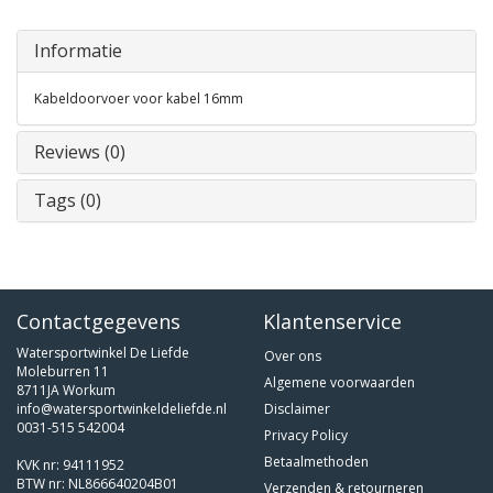
Informatie
Kabeldoorvoer voor kabel 16mm
Reviews (0)
Tags (0)
Contactgegevens
Klantenservice
Watersportwinkel De Liefde
Over ons
Moleburren 11
Algemene voorwaarden
8711JA Workum
info@watersportwinkeldeliefde.nl
Disclaimer
0031-515 542004
Privacy Policy
Betaalmethoden
KVK nr: 94111952
BTW nr: NL866640204B01
Verzenden & retourneren