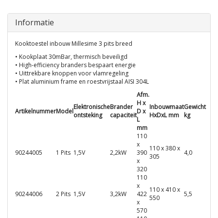
Informatie
Kooktoestel inbouw Millesime 3 pits breed
• Kookplaat 30mBar, thermisch beveiligd
• High-efficiency branders bespaart energie
• Uittrekbare knoppen voor vlamregeling
• Plat aluminium frame en roestvrijstaal AISI 304L
Afm.
H x
Elektronische
Brander
Inbouwmaat
Gewicht
Artikelnummer
Model
D x
ontsteking
capaciteit
HxDxL mm
kg
L
mm
110
x
110 x 380 x
90244005
1 Pits
1,5V
2,2kW
390
4,0
305
x
320
110
x
110 x 410 x
90244006
2 Pits
1,5V
3,2kW
422
5,5
550
x
570