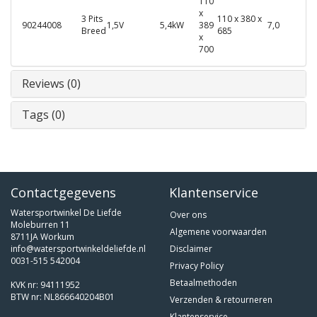
110
x
3 Pits
110 x 380 x
90244008
1,5V
5,4kW
389
7,0
Breed
685
x
700
Reviews (0)
Tags (0)
Contactgegevens
Klantenservice
Watersportwinkel De Liefde
Over ons
Moleburren 11
Algemene voorwaarden
8711JA Workum
info@watersportwinkeldeliefde.nl
Disclaimer
0031-515 542004
Privacy Policy
Betaalmethoden
KVK nr: 94111952
BTW nr: NL866640204B01
Verzenden & retourneren
Klantenservice