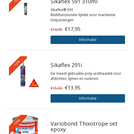
Sikaflex 591 310ml
Sikaflex®-591
Multifunctionele lijmkit voor maritieme
toepassingen
€17,95
€19,95
Informatie
-10%
Sikaflex 291i
De meest gebruikte poly-urethaankit voor
afdichten, lijmen en isoleren.
€13,95
€15,50
Informatie
-10%
Variobond Thixotrope set
epoxy