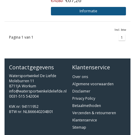
€67,26
€70,80
Informatie
Incl. btw
Pagina 1 van 1
1
Contactgegevens
Klantenservice
Watersportwinkel De Liefde
Over ons
Moleburren 11
Algemene voorwaarden
8711JA Workum
info@watersportwinkeldeliefde.nl
Disclaimer
0031-515 542004
Privacy Policy
Betaalmethoden
KVK nr: 94111952
BTW nr: NL866640204B01
Verzenden & retourneren
Klantenservice
Sitemap