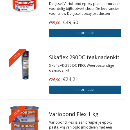
De IJssel Variobond epoxy plamuur nu zeer
voordelig bijBootverf shop ,De leverancier
voor al uw De ijssel epoxy producten
€49,50
€55,00
Informatie
-10%
Sikaflex 290DC teaknadenkit
Sikaflex®-290 DC PRO, Weerbestendige
deknadenkit
€24,21
€26,90
Informatie
-10%
Variobond Flex 1 kg
Variobond Flex is een druipvrije epoxy
pasta, vrij van oplosmiddelen met een