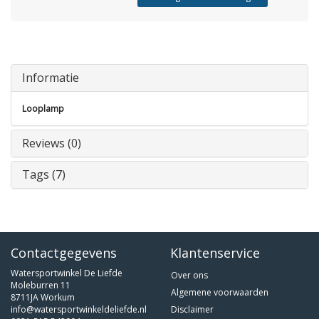
Informatie
Looplamp
Reviews (0)
Tags (7)
Contactgegevens
Klantenservice
Watersportwinkel De Liefde
Over ons
Moleburren 11
Algemene voorwaarden
8711JA Workum
info@watersportwinkeldeliefde.nl
Disclaimer