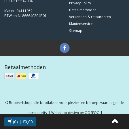
0031-515 542004
Privacy Policy
Betaalmethoden
KVK nr: 94111952
BTW nr: NL866640204B01
Verzenden & retourneren
Klantenservice
Sitemap
Betaalmethoden
© Bootverfshop, alle bootlakken voor plezier- en beroepsvaart tegen de
laagste prijs! | Webshop design by
OOSEOO
|
(0) | €0,00