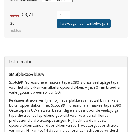
€3,71
€3,90
20
Toevoegen aan winkelwagen
Incl. btw
Informatie
3M afplaktape blauw
Scotch® Professionele maskeertape 2090 is onze veelzijdige tape
voor het afplakken van allerlei oppervlakken. Hij is 30 mm breed en
verkrijgbaar op een rol van 50 m.
Realiseer strakke verflijnen bij het afplakken van zowel binnen‑ als
buitenoppervlakken met Scotch® Professionele maskeertape 2090.
Onze tape is UV‑ en waterbestendig en is daardoor de veelzijdige
tape die u vanzelfsprekend gebruikt voor veel verschillende
professionele afplaktoepassingen. Hij hecht op de meeste
oppervlakken zonder doorlekken van verf, wat zorgt voor strakke
verflijnen. Hij kan tot 14 dagen na aanbrengen schoon verwijderd