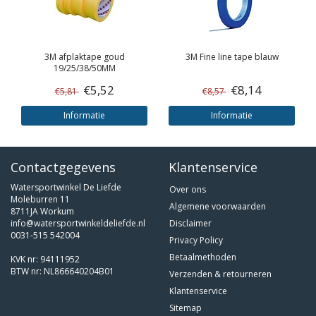
3M
afplaktape goud
3M
Fine line tape blauw
19/25/38/50MM
€5,52
€8,14
€5,81
€8,57
Informatie
Informatie
Contactgegevens
Klantenservice
Watersportwinkel De Liefde
Over ons
Moleburren 11
Algemene voorwaarden
8711JA Workum
info@watersportwinkeldeliefde.nl
Disclaimer
0031-515 542004
Privacy Policy
Betaalmethoden
KVK nr: 94111952
BTW nr: NL866640204B01
Verzenden & retourneren
Klantenservice
Sitemap