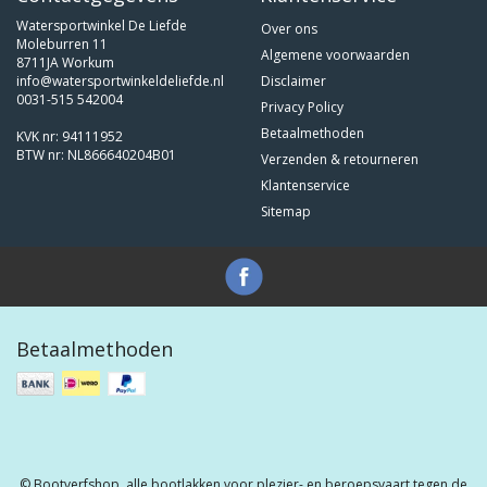
Watersportwinkel De Liefde
Over ons
Moleburren 11
Algemene voorwaarden
8711JA Workum
info@watersportwinkeldeliefde.nl
Disclaimer
0031-515 542004
Privacy Policy
Betaalmethoden
KVK nr: 94111952
BTW nr: NL866640204B01
Verzenden & retourneren
Klantenservice
Sitemap
Betaalmethoden
© Bootverfshop, alle bootlakken voor plezier- en beroepsvaart tegen de