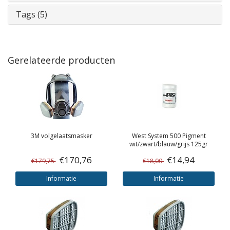
Tags (5)
Gerelateerde producten
3M
volgelaatsmasker
West System
500 Pigment
wit/zwart/blauw/grijs 125gr
€170,76
€14,94
€179,75
€18,00
Informatie
Informatie