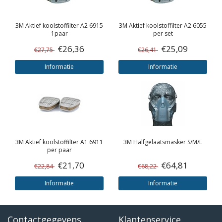
3M
Aktief koolstoffilter A2 6915
3M
Aktief koolstoffilter A2 6055
1paar
per set
€26,36
€25,09
€27,75
€26,41
Informatie
Informatie
3M
Aktief koolstoffilter A1 6911
3M
Halfgelaatsmasker S/M/L
per paar
€21,70
€64,81
€22,84
€68,22
Informatie
Informatie
Contactgegevens
Klantenservice