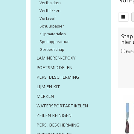
Non-
Verfbakken
Verfblikken
Verfzeef
Schuurpapier
slijpmaterialen
Stap 
hier
Spuitapparatuur
Gereedschap
Epif
LAMINEREN-EPOXY
POETSMIDDELEN
PERS. BESCHERMING
LIJM EN KIT
MERKEN
WATERSPORTARTIKELEN
ZEILEN REINIGEN
PERS, BESCHERMING