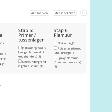
Alle merken
Meest bekeken
15
Stap 5:
Stap 6:
al
Primer /
Plamuur
tussenlagen
r
(1)
Niet nodig
(1)
Ja (Ondergrond is
Polyester plamuur
kaal geplamuurd of
(Snel droog)
(1)
um
(1)
onbehandeld)
(1)
Epoxy plamuur
ekt
(1)
Nee (Ondergrond
(Duurzaam en sterk)
nk
(1)
is geheel intact)
(1)
(1)
m