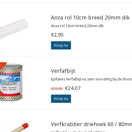
Anza rol 10cm breed 20mm dik
Anza rol 10cm breed 20mm dik
€2,95
Koop nu
%
Verfafbijt
Epifanes Verfafbijt nu zeer voordelig bij de Boo
€24,07
€29,00
Koop nu
Verfkrabber driehoek 60 / 80m