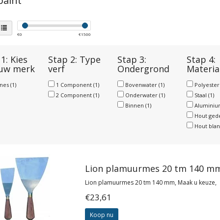
paint
€
0
€
1500
1: Kies
Stap 2: Type
Stap 3:
Stap 4:
 uw merk
verf
Ondergrond
Materia
anes
(1)
1 Component
(1)
Bovenwater
(1)
Polyeste
2 Component
(1)
Onderwater
(1)
Staal
(1)
Binnen
(1)
Alumini
Hout ged
Hout bla
Lion plamuurmes 20 tm 140 m
Lion plamuurmes 20 tm 140 mm, Maak u keuze,
€23,61
Koop nu