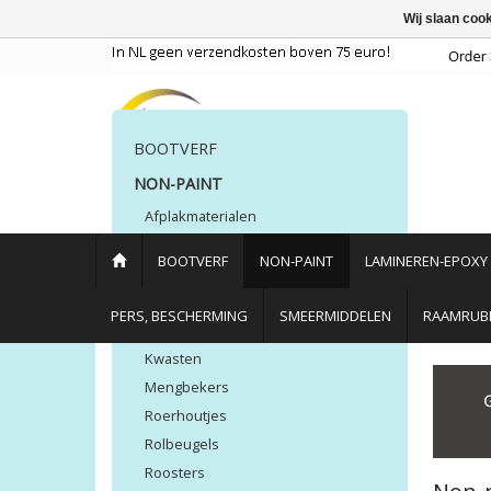
Wij slaan coo
BOOTVERF
NON-PAINT
Afplakmaterialen
Rollers
BOOTVERF
NON-PAINT
LAMINEREN-EPOXY
Afbijt
Controle poeders
PERS, BESCHERMING
SMEERMIDDELEN
RAAMRUBB
Kleefdoeken
Kwasten
Home
/
Non-paint
Mengbekers
Roerhoutjes
Rolbeugels
Roosters