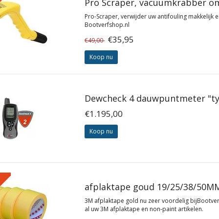
%
Pro Scraper, vacuumkrabber om 
Pro-Scraper, verwijder uw antifouling makkelijk 
Bootverfshop.nl
€35,95
€49,00
Koop nu
Dewcheck 4 dauwpuntmeter "ty
€1.195,00
Koop nu
%
afplaktape goud 19/25/38/50M
3M afplaktape gold nu zeer voordelig bijBootve
al uw 3M afplaktape en non-paint artikelen.