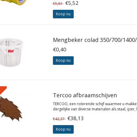
€5,52
€5,81
Koop nu
Mengbeker colad 350/700/1400
€0,40
Koop nu
%
Tercoo afbraamschijven
TERCOO, een roterende schijf waarmee u makkelijk
dergelijke van diverse materialen als staal, ijzer,
€38,13
€42,37
Koop nu