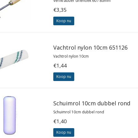
Verfkrabber driehoek 60 / 80mm
€3,35
Koop nu
Vachtrol nylon 10cm 651126
Vachtrol nylon 10cm
€1,44
Koop nu
Schuimrol 10cm dubbel rond
Schuimrol 10cm dubbel rond
€1,40
Koop nu