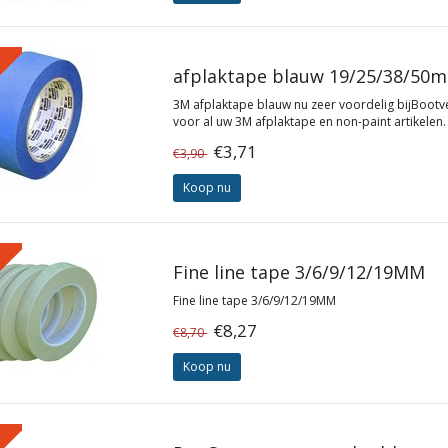
%
afplaktape blauw 19/25/38/50
3M afplaktape blauw nu zeer voordelig bijBootv
voor al uw 3M afplaktape en non-paint artikelen.
€3,71
€3,90
Koop nu
%
Fine line tape 3/6/9/12/19MM
Fine line tape 3/6/9/12/19MM
€8,27
€8,70
Koop nu