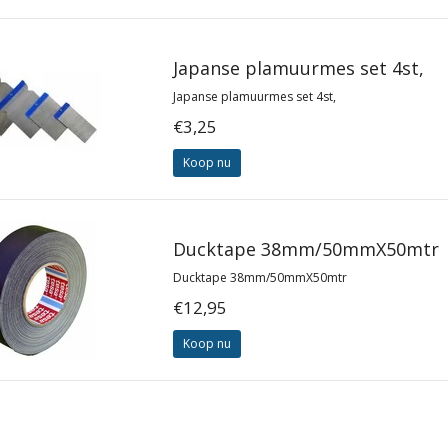
Japanse plamuurmes set 4st,
Japanse plamuurmes set 4st,
€3,25
Koop nu
Ducktape 38mm/50mmX50mtr
Ducktape 38mm/50mmX50mtr
€12,95
Koop nu