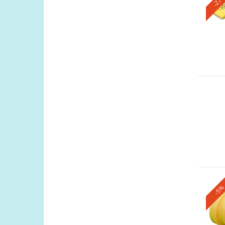
-27
-5