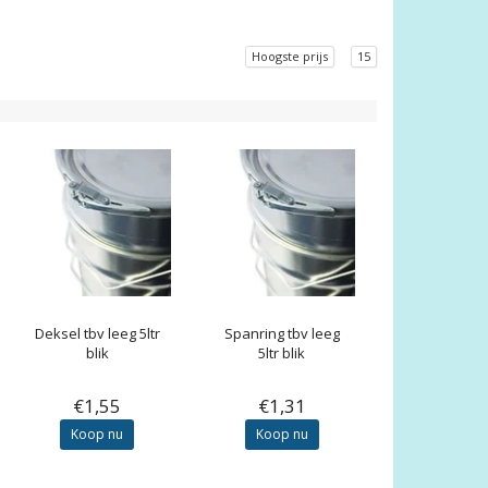
Hoogste prijs
15
Deksel tbv leeg 5ltr
Spanring tbv leeg
blik
5ltr blik
€1,55
€1,31
Koop nu
Koop nu