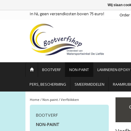
Wij slaan coo
BOOTVERF
NON-PAINT
LAMINEREN-EPOXY
PERS, BESCHERMING
SMEERMIDDELEN
RAAMRUBB
Home
/
Non-paint
/
Verfblikken
BOOTVERF
NON-PAINT