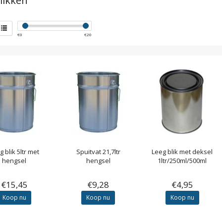
likken
€
0
€
20
g blik 5ltr met
Spuitvat 21,7ltr
Leeg blik met deksel
hengsel
hengsel
1ltr/250ml/500ml
€15,45
€9,28
€4,95
Koop nu
Koop nu
Koop nu