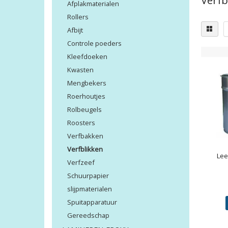
Verfb
Afplakmaterialen
Rollers
Afbijt
Controle poeders
Kleefdoeken
Kwasten
Mengbekers
Roerhoutjes
Rolbeugels
Roosters
Verfbakken
Verfblikken
Lee
Verfzeef
Schuurpapier
slijpmaterialen
Spuitapparatuur
Gereedschap