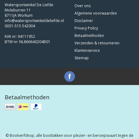
Watersportwinkel De Liefde
Over ons
Moleburren 11
Algemene voorwaarden
8711JA Workum
info@watersportwinkeldeliefde.nl
Disclaimer
0031-515 542004
Privacy Policy
Betaalmethoden
KVK nr: 94111952
BTW nr: NL866640204B01
Verzenden & retourneren
Klantenservice
Sitemap
Betaalmethoden
© Bootverfshop, alle bootlakken voor plezier- en beroepsvaart tegen de