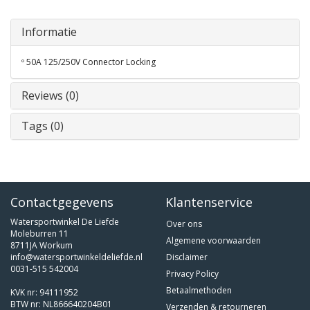
Informatie
º 50A 125/250V Connector Locking
Reviews (0)
Tags (0)
Contactgegevens
Klantenservice
Watersportwinkel De Liefde
Over ons
Moleburren 11
Algemene voorwaarden
8711JA Workum
info@watersportwinkeldeliefde.nl
Disclaimer
0031-515 542004
Privacy Policy
Betaalmethoden
KVK nr: 94111952
BTW nr: NL866640204B01
Verzenden & retourneren