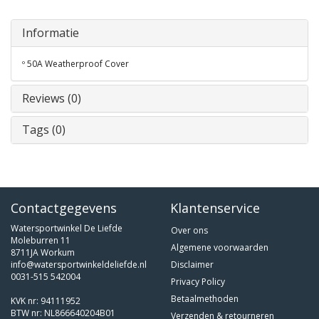
Informatie
º 50A Weatherproof Cover
Reviews (0)
Tags (0)
Contactgegevens
Klantenservice
Watersportwinkel De Liefde
Over ons
Moleburren 11
Algemene voorwaarden
8711JA Workum
info@watersportwinkeldeliefde.nl
Disclaimer
0031-515 542004
Privacy Policy
Betaalmethoden
KVK nr: 94111952
BTW nr: NL866640204B01
Verzenden & retourneren