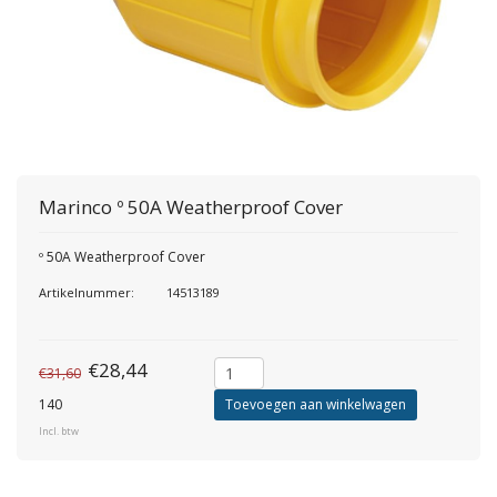
Marinco
º 50A Weatherproof Cover
º 50A Weatherproof Cover
Artikelnummer:
14513189
€28,44
€31,60
140
Toevoegen aan winkelwagen
Incl. btw