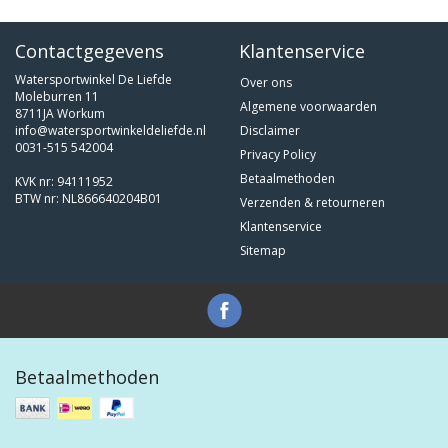
Contactgegevens
Klantenservice
Watersportwinkel De Liefde
Over ons
Moleburren 11
Algemene voorwaarden
8711JA Workum
info@watersportwinkeldeliefde.nl
Disclaimer
0031-515 542004
Privacy Policy
Betaalmethoden
KVK nr: 94111952
BTW nr: NL866640204B01
Verzenden & retourneren
Klantenservice
Sitemap
Betaalmethoden