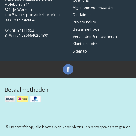
Over ons
Moleburren 11
Algemene voorwaarden
8711JA Workum
info@watersportwinkeldeliefde.nl
Disclaimer
0031-515 542004
Privacy Policy
Betaalmethoden
KVK nr: 94111952
BTW nr: NL866640204B01
Verzenden & retourneren
Klantenservice
Sitemap
Betaalmethoden
© Bootverfshop, alle bootlakken voor plezier- en beroepsvaart tegen de