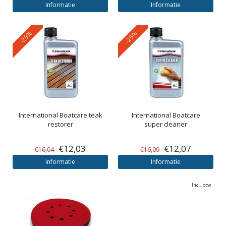
Informatie
Informatie
-25%
-25%
International
Boatcare teak
International
Boatcare
restorer
super cleaner
€12,03
€12,07
€16,04
€16,09
Informatie
Informatie
Incl. btw