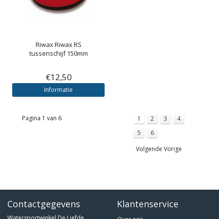
Riwax
Riwax RS
tussenschijf 150mm
€12,50
Informatie
Pagina 1 van 6
1
2
3
4
5
6
Volgende Vorige
Contactgegevens
Klantenservice
Watersportwinkel De Liefde