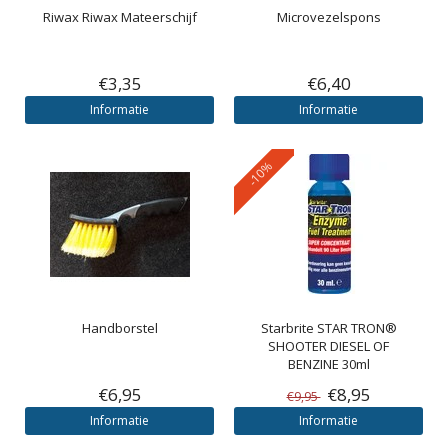
Riwax
Riwax Mateerschijf
Microvezelspons
€3,35
€6,40
Informatie
Informatie
-10%
Handborstel
Starbrite
STAR TRON®
SHOOTER DIESEL OF
BENZINE 30ml
€6,95
€8,95
€9,95
Informatie
Informatie