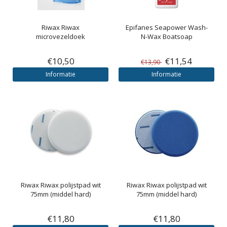
Riwax
Riwax
Epifanes
Seapower Wash-
microvezeldoek
N-Wax Boatsoap
€10,50
€11,54
€13,90
Informatie
Informatie
Riwax
Riwax polijstpad wit
Riwax
Riwax polijstpad wit
75mm (middel hard)
75mm (middel hard)
€11,80
€11,80