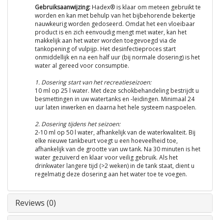
Gebruiksaanwijzing:
Hadex® is klaar om meteen gebruikt te
worden en kan met behulp van het bijbehorende bekertje
nauwkeurig worden gedoseerd. Omdat het een vloeibaar
product is en zich eenvoudig mengt met water, kan het
makkelijk aan het water worden toegevoegd via de
tankopening of vulpijp. Het desinfectieproces start
onmiddellijk en na een half uur (bij normale dosering) is het
water al gereed voor consumptie.
1. Dosering start van het recreatieseizoen:
10 ml op 25 l water. Met deze schokbehandeling bestrijdt u
besmettingen in uw watertanks en -leidingen. Minimaal 24
uur laten inwerken en daarna het hele systeem naspoelen.
2. Dosering tijdens het seizoen:
2-10 ml op 50 l water, afhankelijk van de waterkwaliteit. Bij
elke nieuwe tankbeurt voegt u een hoeveelheid toe,
afhankelijk van de grootte van uw tank. Na 30 minuten is het
water gezuiverd en klaar voor veilig gebruik. Als het
drinkwater langere tijd (>2 weken) in de tank staat, dient u
regelmatig deze dosering aan het water toe te voegen.
Reviews (0)