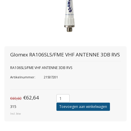
Glomex
RA106SLS/FME VHF ANTENNE 3DB RVS
RA106SLS/FME VHF ANTENNE 3DB RVS
Artikelnummer:
21507201
€62,64
€69,60
315
Toevoegen aan winkelwagen
Incl. btw