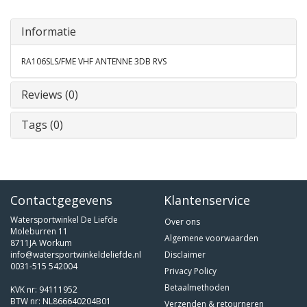
Informatie
RA106SLS/FME VHF ANTENNE 3DB RVS
Reviews (0)
Tags (0)
Contactgegevens
Klantenservice
Watersportwinkel De Liefde
Over ons
Moleburren 11
Algemene voorwaarden
8711JA Workum
info@watersportwinkeldeliefde.nl
Disclaimer
0031-515 542004
Privacy Policy
Betaalmethoden
KVK nr: 94111952
BTW nr: NL866640204B01
Verzenden & retourneren