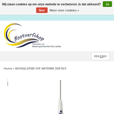
Wij slaan cookies op om onze website te verbeteren. Is dat akkoord?
Ja
Toggle
navigation
Nee
Meer over cookies »
Inloggen
Home
»
RA106SLS/FME VHF ANTENNE 3DB RVS