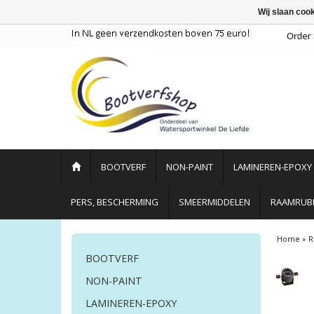
Wij slaan coo
BOOTVERF
NON-PAINT
LAMINEREN-EPOXY
PERS, BESCHERMING
SMEERMIDDELEN
RAAMRUBB
Home
»
R
BOOTVERF
NON-PAINT
LAMINEREN-EPOXY