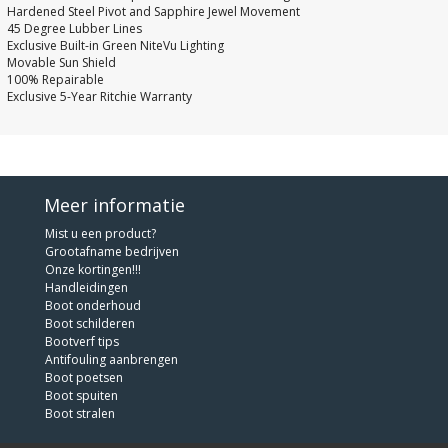
Hardened Steel Pivot and Sapphire Jewel Movement
45 Degree Lubber Lines
Exclusive Built-in Green NiteVu Lighting
Movable Sun Shield
100% Repairable
Exclusive 5-Year Ritchie Warranty
Meer informatie
Mist u een product?
Grootafname bedrijven
Onze kortingen!!!
Handleidingen
Boot onderhoud
Boot schilderen
Bootverf tips
Antifouling aanbrengen
Boot poetsen
Boot spuiten
Boot stralen