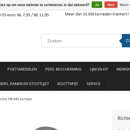
kies op om onze website te verbeteren. Is dat akkoord?
Ja
Nee
Meer 
Z
POETSMIDDELEN
PERS. BESCHERMING
LIJM EN KIT
MERKE
ERS ,RAMEN EN STOOTLIJST
BOOTTAPIJT
SERVICE
ichie HB-845 kompas
Rich