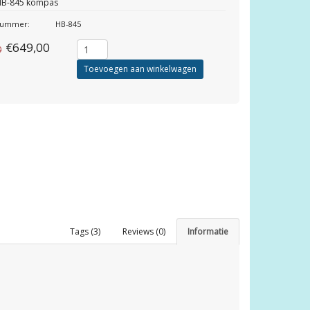
 HB-845 kompas
lnummer:
HB-845
€649,00
0
Toevoegen aan winkelwagen
Tags (3)
Reviews (0)
Informatie