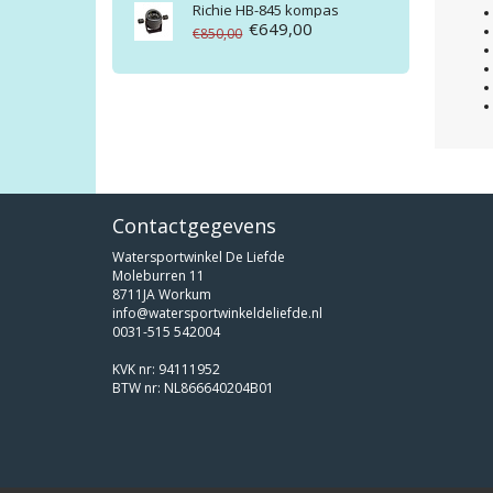
Richie HB-845 kompas
€649,00
€850,00
Contactgegevens
Watersportwinkel De Liefde
Moleburren 11
8711JA Workum
info@watersportwinkeldeliefde.nl
0031-515 542004
KVK nr: 94111952
BTW nr: NL866640204B01