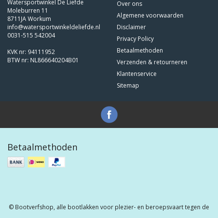
Watersportwinkel De Liefde
Over ons
Moleburren 11
Algemene voorwaarden
8711JA Workum
info@watersportwinkeldeliefde.nl
Disclaimer
0031-515 542004
Privacy Policy
Betaalmethoden
KVK nr: 94111952
BTW nr: NL866640204B01
Verzenden & retourneren
Klantenservice
Sitemap
Betaalmethoden
© Bootverfshop, alle bootlakken voor plezier- en beroepsvaart tegen de