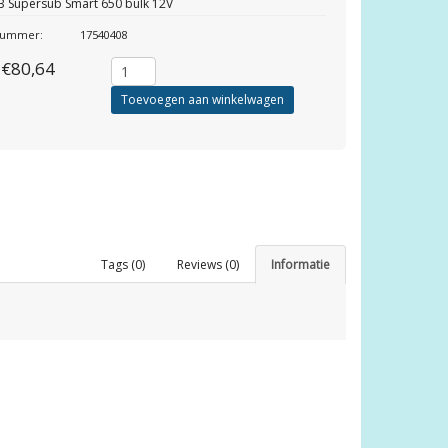
B Supersub Smart 650 bulk 12V
lnummer:
17540408
€80,64
Toevoegen aan winkelwagen
Tags (0)
Reviews (0)
Informatie