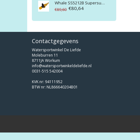
Whale
SS5212B Supersub Smart 650 bulk 12V
€80,64
€89,60
Contactgegevens
Watersportwinkel De Liefde
Moleburren 11
8711JA Workum
info@watersportwinkeldeliefde.nl
0031-515 542004
KVK nr: 94111952
BTW nr: NL866640204B01