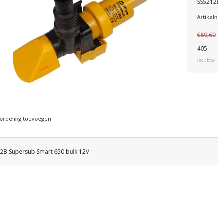
SS5212
Artike
€89,60
405
Incl. btw
ordeling toevoegen
2B Supersub Smart 650 bulk 12V