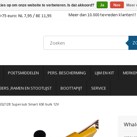
kies op om onze website te verbeteren. Is dat akkoord?
Ja
Nee
Meer 
Z
POETSMIDDELEN
PERS. BESCHERMING
LIJM EN KIT
MERKE
ERS ,RAMEN EN STOOTLIJST
BOOTTAPIJT
SERVICE
S5212B Supersub Smart 650 bulk 12V
Whal