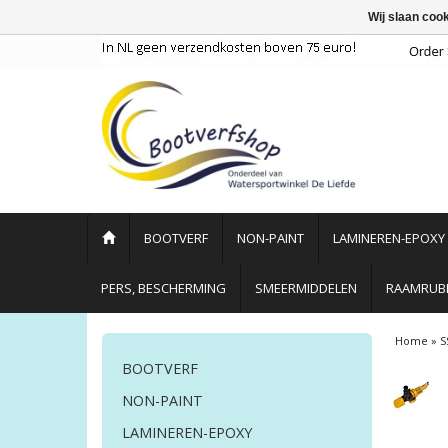
Wij slaan coo
BOOTVERF
NON-PAINT
LAMINEREN-EPOXY
PERS, BESCHERMING
SMEERMIDDELEN
RAAMRUBB
Home
»
S
BOOTVERF
NON-PAINT
LAMINEREN-EPOXY