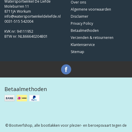
Watersportwinkel De Liefde
Over ons
Moleburren 11
Algemene voorwaarden
8711JA Workum
info@watersportwinkeldeliefde.nl
Disclaimer
0031-515 542004
Privacy Policy
Betaalmethoden
KVK nr: 94111952
BTW nr: NL866640204B01
Verzenden & retourneren
Klantenservice
Sitemap
Betaalmethoden
© Bootverfshop, alle bootlakken voor plezier- en beroepsvaart tegen de