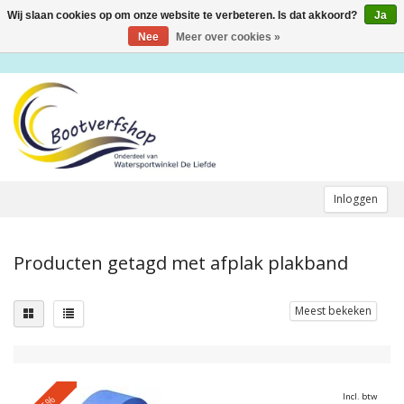
Wij slaan cookies op om onze website te verbeteren. Is dat akkoord?
Ja
Toggle
navigation
Nee
Meer over cookies »
Inloggen
Producten getagd met afplak plakband
Meest bekeken
Incl. btw
-5%