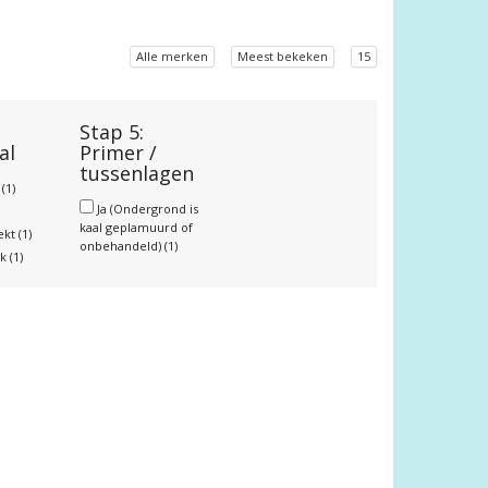
Alle merken
Meest bekeken
15
Stap 5:
al
Primer /
tussenlagen
r
(1)
Ja (Ondergrond is
kaal geplamuurd of
ekt
(1)
onbehandeld)
(1)
nk
(1)