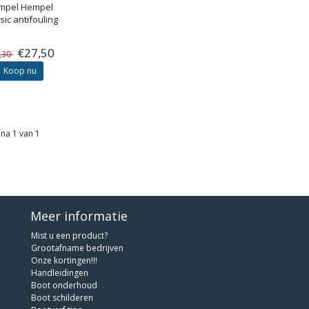
mpel
Hempel
sic antifouling
€27,50
,30
Koop nu
na 1 van 1
Meer informatie
Mist u een product?
Grootafname bedrijven
Onze kortingen!!!
Handleidingen
Boot onderhoud
Boot schilderen