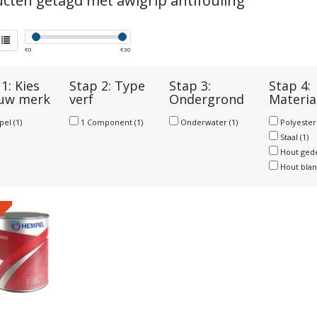
cten getagd met awlgrip antifouling
€
0
€
30
1: Kies
Stap 2: Type
Stap 3:
Stap 4:
 uw merk
verf
Ondergrond
Materia
pel
(1)
1 Component
(1)
Onderwater
(1)
Polyeste
Staal
(1)
Hout ged
Hout bla