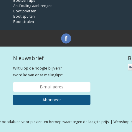
Bootverf tips
Antifouling aanbrengen
Boot poetsen
Boot spuiten
Boot stralen
Nieuwsbrief
B
Wilt u op de hoogte blijven?
Word lid van onze mailinglijst:
Abonneer
e bootlakken voor plezier- en beroepsvaart tegen de laagste prijs! | Webshop