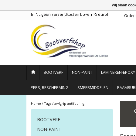
Wij slaan coo
BOOTVERF
NON-PAINT
LAMINEREN-EPOXY
PERS, BESCHERMING
SMEERMIDDELEN
RAAMRUBB
Home
/
Tags
/
awlgrip antifouling
BOOTVERF
NON-PAINT