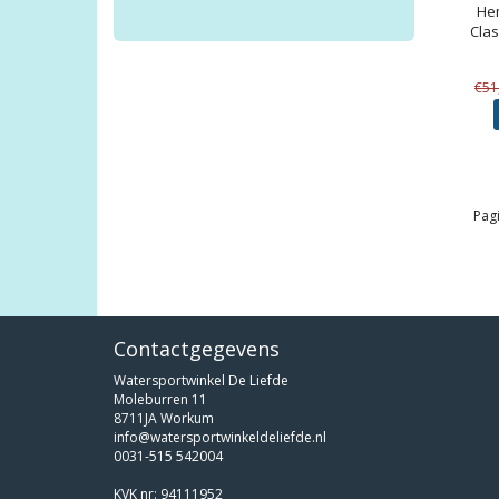
He
Clas
€51
Pagi
Contactgegevens
Watersportwinkel De Liefde
Moleburren 11
8711JA Workum
info@watersportwinkeldeliefde.nl
0031-515 542004
KVK nr: 94111952