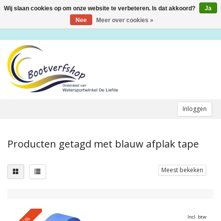
Wij slaan cookies op om onze website te verbeteren. Is dat akkoord?
Ja
Toggle
navigation
Nee
Meer over cookies »
Inloggen
Producten getagd met blauw afplak tape
Meest bekeken
Incl. btw
-5%