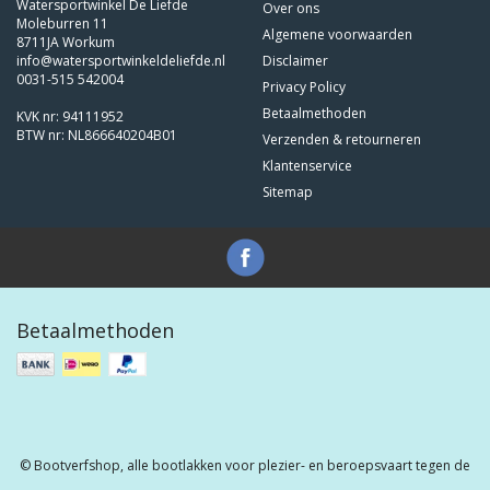
Watersportwinkel De Liefde
Over ons
Moleburren 11
Algemene voorwaarden
8711JA Workum
info@watersportwinkeldeliefde.nl
Disclaimer
0031-515 542004
Privacy Policy
Betaalmethoden
KVK nr: 94111952
BTW nr: NL866640204B01
Verzenden & retourneren
Klantenservice
Sitemap
Betaalmethoden
© Bootverfshop, alle bootlakken voor plezier- en beroepsvaart tegen de