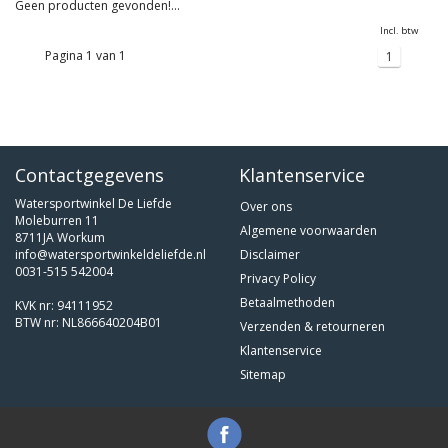
Geen producten gevonden!...
Incl. btw
Pagina 1 van 1
1
Contactgegevens
Klantenservice
Watersportwinkel De Liefde
Over ons
Moleburren 11
Algemene voorwaarden
8711JA Workum
info@watersportwinkeldeliefde.nl
Disclaimer
0031-515 542004
Privacy Policy
Betaalmethoden
KVK nr: 94111952
BTW nr: NL866640204B01
Verzenden & retourneren
Klantenservice
Sitemap