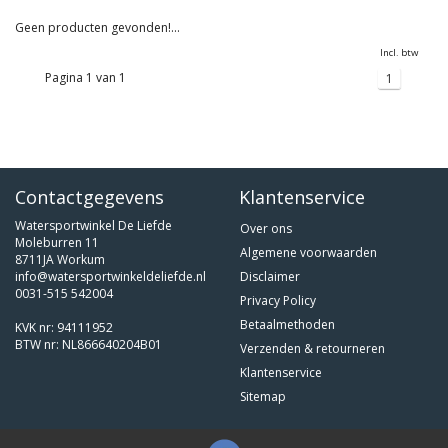
Geen producten gevonden!...
Incl. btw
Pagina 1 van 1
1
Contactgegevens
Klantenservice
Watersportwinkel De Liefde
Over ons
Moleburren 11
Algemene voorwaarden
8711JA Workum
info@watersportwinkeldeliefde.nl
Disclaimer
0031-515 542004
Privacy Policy
Betaalmethoden
KVK nr: 94111952
BTW nr: NL866640204B01
Verzenden & retourneren
Klantenservice
Sitemap