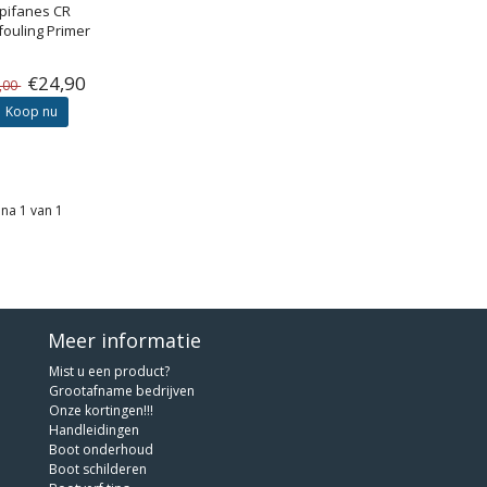
pifanes
CR
fouling Primer
€24,90
,00
Koop nu
na 1 van 1
Meer informatie
Mist u een product?
Grootafname bedrijven
Onze kortingen!!!
Handleidingen
Boot onderhoud
Boot schilderen