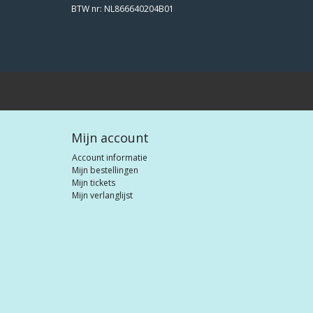
BTW nr: NL866640204B01
Mijn account
Account informatie
Mijn bestellingen
Mijn tickets
Mijn verlanglijst
© Bootverfshop, all