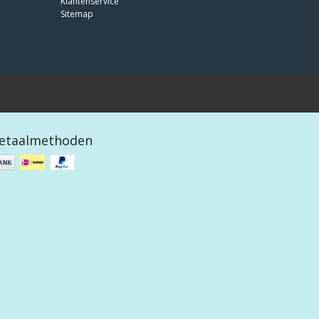
Klantenservice
Sitemap
etaalmethoden
 design by
OOSEOO
|