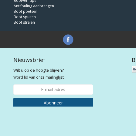
Bootverf tips
Antifouling aanbrengen
Boot poetsen
Boot spuiten
Boot stralen
Nieuwsbrief
B
Wilt u op de hoogte blijven?
Word lid van onze mailinglijst:
Abonneer
e bootlakken voor plezier- en beroepsvaart tegen de laagste prijs! | Webshop