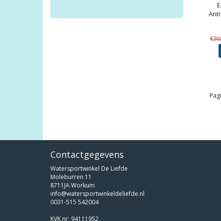
E
Anti
€30
Pagi
Contactgegevens
Watersportwinkel De Liefde
Moleburren 11
8711JA Workum
info@watersportwinkeldeliefde.nl
0031-515 542004
KVK nr: 94111952