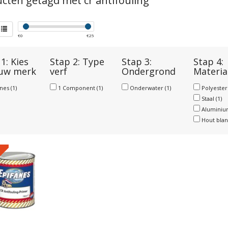
cten getagd met cr antifouling
€
0
€
25
1: Kies
Stap 2: Type
Stap 3:
Stap 4:
 uw merk
verf
Ondergrond
Materia
anes
(1)
1 Component
(1)
Onderwater
(1)
Polyeste
Staal
(1)
Alumini
Hout bla