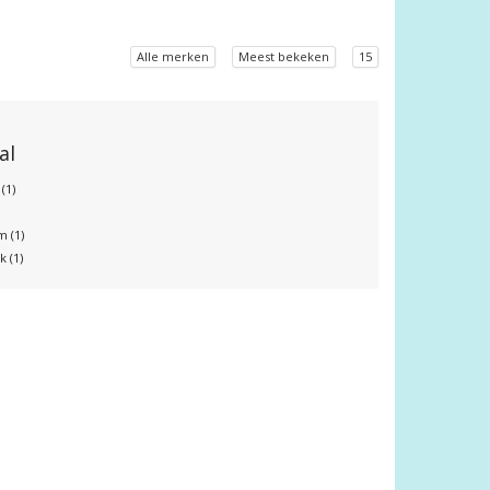
Alle merken
Meest bekeken
15
al
r
(1)
um
(1)
nk
(1)