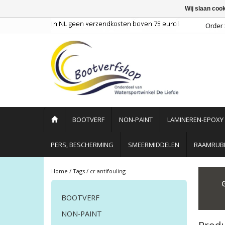
Wij slaan coo
BOOTVERF
NON-PAINT
LAMINEREN-EPOXY
PERS, BESCHERMING
SMEERMIDDELEN
RAAMRUBB
Home
/
Tags
/
cr antifouling
BOOTVERF
NON-PAINT