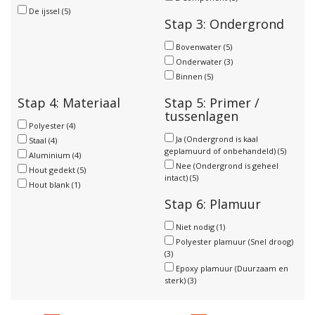
De ijssel
(5)
Stap 3: Ondergrond
Bovenwater
(5)
Onderwater
(3)
Binnen
(5)
Stap 4: Materiaal
Stap 5: Primer /
tussenlagen
Polyester
(4)
Ja (Ondergrond is kaal
Staal
(4)
geplamuurd of onbehandeld)
(5)
Aluminium
(4)
Nee (Ondergrond is geheel
Hout gedekt
(5)
intact)
(5)
Hout blank
(1)
Stap 6: Plamuur
Niet nodig
(1)
Polyester plamuur (Snel droog)
(3)
Epoxy plamuur (Duurzaam en
sterk)
(3)