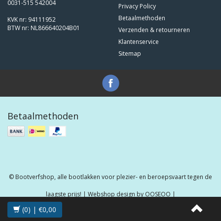
0031-515 542004
Privacy Policy
Betaalmethoden
KVK nr: 94111952
BTW nr: NL866640204B01
Verzenden & retourneren
Klantenservice
Sitemap
Betaalmethoden
© Bootverfshop, alle bootlakken voor plezier- en beroepsvaart tegen de
laagste prijs! | Webshop design by
OOSEOO
|
(0) | €0,00