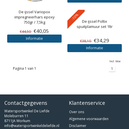
De ijssel
Variopox
-10%
impregneerhars epoxy
De ijssel
Poltix
750gr / 7,5kg
spuitplamuur set 1ltr
€40,05
€44,50
Informatie
€34,29
€38,10
Informatie
Incl. btw
Pagina 1 van 1
1
Contactgegevens
Klantenservice
Watersportwinkel De Liefde
Over ons
Moleburren 11
Algemene voorwaarden
8711JA Workum
info@watersportwinkeldeliefde.nl
Disclaimer