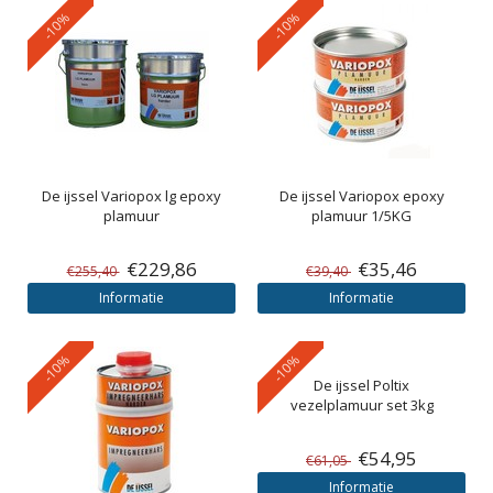
-10%
-10%
De ijssel
Variopox lg epoxy
De ijssel
Variopox epoxy
plamuur
plamuur 1/5KG
€229,86
€35,46
€255,40
€39,40
Informatie
Informatie
-10%
-10%
De ijssel
Poltix
vezelplamuur set 3kg
€54,95
€61,05
Informatie