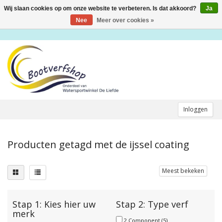
Wij slaan cookies op om onze website te verbeteren. Is dat akkoord?
Ja
Toggle
navigation
Nee
Meer over cookies »
Inloggen
Producten getagd met de ijssel coating
Meest bekeken
Stap 1: Kies hier uw
Stap 2: Type verf
merk
2 Component
(5)