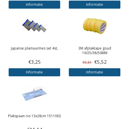
Informatie
Informatie
Japanse plamuurmes set 4st,
3M
afplaktape goud
19/25/38/50MM
€3,25
€5,52
€5,81
Informatie
Informatie
Plakspaan rvs 13x28cm 1511002