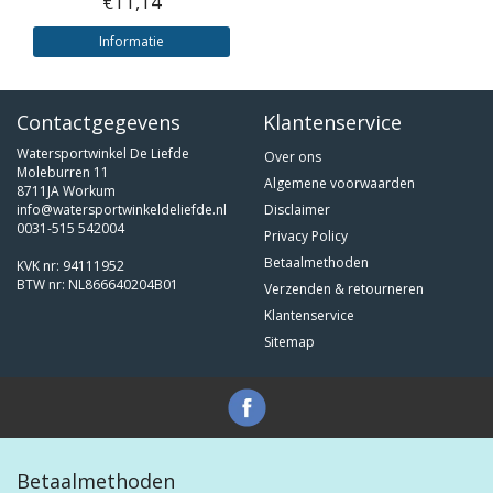
€11,14
Informatie
Contactgegevens
Klantenservice
Watersportwinkel De Liefde
Over ons
Moleburren 11
Algemene voorwaarden
8711JA Workum
info@watersportwinkeldeliefde.nl
Disclaimer
0031-515 542004
Privacy Policy
Betaalmethoden
KVK nr: 94111952
BTW nr: NL866640204B01
Verzenden & retourneren
Klantenservice
Sitemap
Betaalmethoden