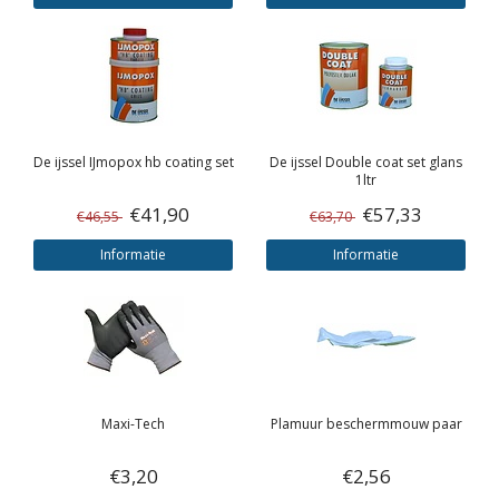
De ijssel
IJmopox hb coating set
De ijssel
Double coat set glans
1ltr
€41,90
€57,33
€46,55
€63,70
Informatie
Informatie
Maxi-Tech
Plamuur beschermmouw paar
€3,20
€2,56