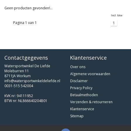
Geen producten gevonden!...
Incl. btw
Pagina 1 van 1
1
Contactgegevens
Klantenservice
Watersportwinkel De Liefde
Over ons
Moleburren 11
Algemene voorwaarden
8711JA Workum
info@watersportwinkeldeliefde.nl
Disclaimer
0031-515 542004
Privacy Policy
Betaalmethoden
KVK nr: 94111952
BTW nr: NL866640204B01
Verzenden & retourneren
Klantenservice
Sitemap