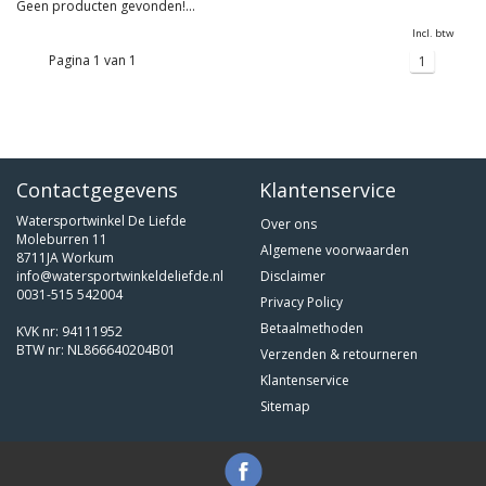
Geen producten gevonden!...
Incl. btw
Pagina 1 van 1
1
Contactgegevens
Klantenservice
Watersportwinkel De Liefde
Over ons
Moleburren 11
Algemene voorwaarden
8711JA Workum
info@watersportwinkeldeliefde.nl
Disclaimer
0031-515 542004
Privacy Policy
Betaalmethoden
KVK nr: 94111952
BTW nr: NL866640204B01
Verzenden & retourneren
Klantenservice
Sitemap