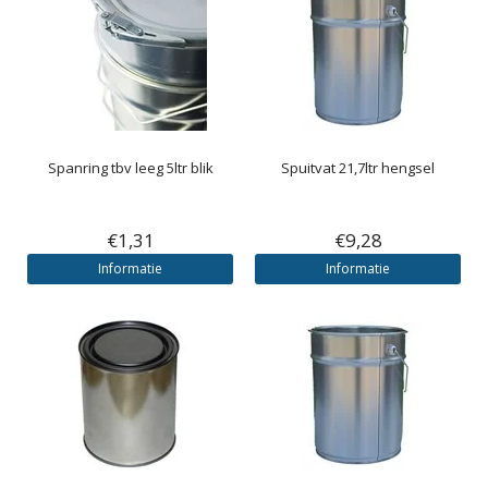
Spanring tbv leeg 5ltr blik
Spuitvat 21,7ltr hengsel
€1,31
€9,28
Informatie
Informatie