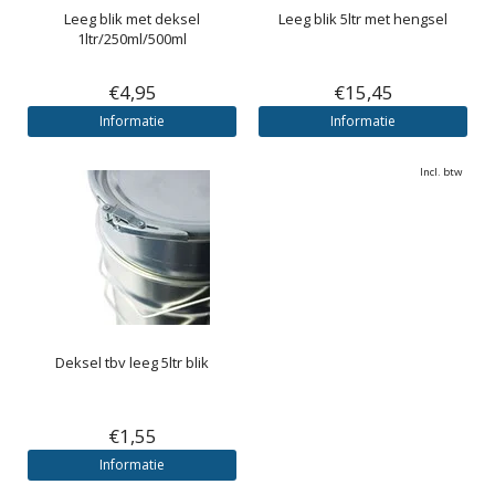
Leeg blik met deksel
Leeg blik 5ltr met hengsel
1ltr/250ml/500ml
€4,95
€15,45
Informatie
Informatie
Incl. btw
Deksel tbv leeg 5ltr blik
€1,55
Informatie