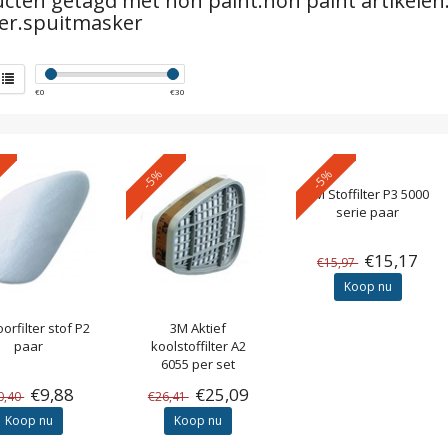
cten getagd met non paint.non paint artikele
er.spuitmasker
€
0
€
30
-5%
-5%
3M
Stoffilter P3 5000
serie paar
€15,17
€15,97
Koop nu
orfilter stof P2
3M
Aktief
paar
koolstoffilter A2
6055 per set
€9,88
€25,09
0,40
€26,41
Koop nu
Koop nu