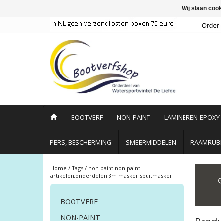
Wij slaan coo
BOOTVERF
NON-PAINT
LAMINEREN-EPOXY
PERS, BESCHERMING
SMEERMIDDELEN
RAAMRUBB
Home
/
Tags
/
non paint.non paint
artikelen.onderdelen 3m masker.spuitmasker
BOOTVERF
NON-PAINT