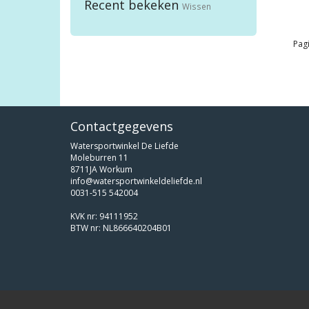
Recent bekeken
Wissen
Pagi
Contactgegevens
Watersportwinkel De Liefde
Moleburren 11
8711JA Workum
info@watersportwinkeldeliefde.nl
0031-515 542004
KVK nr: 94111952
BTW nr: NL866640204B01