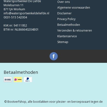
Watersportwinkel De Liefde
Over ons
Moleburren 11
Algemene voorwaarden
8711JA Workum
info@watersportwinkeldeliefde.nl
Disclaimer
0031-515 542004
Privacy Policy
Betaalmethoden
KVK nr: 94111952
BTW nr: NL866640204B01
Verzenden & retourneren
Klantenservice
Sitemap
Betaalmethoden
© Bootverfshop, alle bootlakken voor plezier- en beroepsvaart tegen de