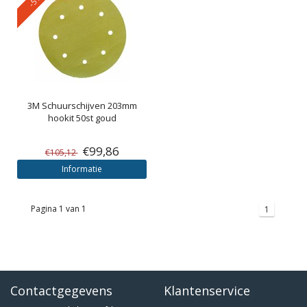
3M
Schuurschijven 203mm
hookit 50st goud
€99,86
€105,12
Informatie
Pagina 1 van 1
1
Contactgegevens
Klantenservice