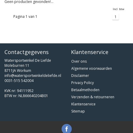
Geen producten gevonden!...
Incl. btw
Pagina 1 van 1
1
Contactgegevens
Klantenservice
Watersportwinkel De Liefde
Over ons
Moleburren 11
Algemene voorwaarden
8711JA Workum
info@watersportwinkeldeliefde.nl
Disclaimer
0031-515 542004
Privacy Policy
Betaalmethoden
KVK nr: 94111952
BTW nr: NL866640204B01
Verzenden & retourneren
Klantenservice
Sitemap