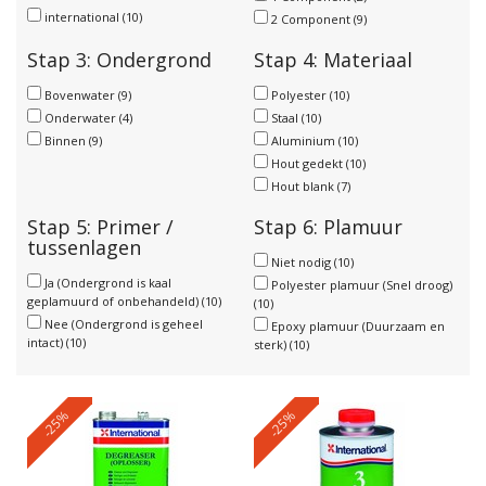
international
(10)
2 Component
(9)
Stap 3: Ondergrond
Stap 4: Materiaal
Bovenwater
(9)
Polyester
(10)
Onderwater
(4)
Staal
(10)
Binnen
(9)
Aluminium
(10)
Hout gedekt
(10)
Hout blank
(7)
Stap 5: Primer /
Stap 6: Plamuur
tussenlagen
Niet nodig
(10)
Ja (Ondergrond is kaal
Polyester plamuur (Snel droog)
geplamuurd of onbehandeld)
(10)
(10)
Nee (Ondergrond is geheel
Epoxy plamuur (Duurzaam en
intact)
(10)
sterk)
(10)
-25%
-25%