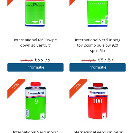
International
M600 wipe
International
Verdunning
down solvent 5ltr
tbv 2komp pu slow 920
spuit 5ltr
€55,75
€87,87
€74,33
€117,16
Informatie
Informatie
-25%
-25%
International
Verdunning
International
Verdunning nr