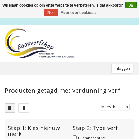
Wij slaan cookies op om onze website te verbeteren. Is dat akkoord?
Ja
Toggle
navigation
Nee
Meer over cookies »
Inloggen
Producten getagd met verdunning verf
Meest bekeken
Stap 1: Kies hier uw
Stap 2: Type verf
merk
1 Component
(2)