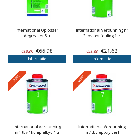
International
Oplosser
International
Verdunning nr
degreaser 5ltr
3 tbv antifouling 1ltr
€66,98
€21,62
€89,30
€28,83
Informatie
Informatie
-25%
-25%
International
Verdunning
International
Verdunning
nr1 tbv 1komp alkyd 1ltr
nr7 tbv epoxy verf