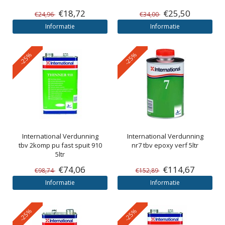
€18,72
€25,50
€24,96
€34,00
Informatie
Informatie
-25%
-25%
International
Verdunning
International
Verdunning
tbv 2komp pu fast spuit 910
nr7 tbv epoxy verf 5ltr
5ltr
€74,06
€114,67
€98,74
€152,89
Informatie
Informatie
-25%
-25%