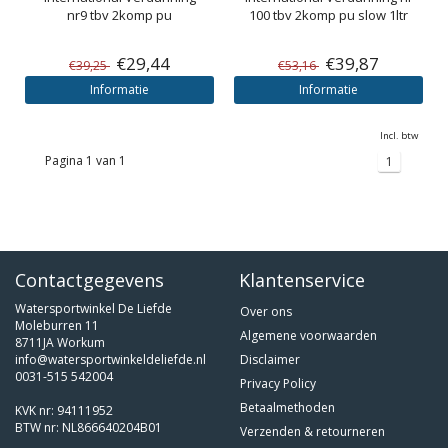
nr9 tbv 2komp pu
100 tbv 2komp pu slow 1ltr
€29,44
€39,87
€39,25
€53,16
Informatie
Informatie
Incl. btw
Pagina 1 van 1
1
Contactgegevens
Klantenservice
Watersportwinkel De Liefde
Over ons
Moleburren 11
Algemene voorwaarden
8711JA Workum
info@watersportwinkeldeliefde.nl
Disclaimer
0031-515 542004
Privacy Policy
Betaalmethoden
KVK nr: 94111952
BTW nr: NL866640204B01
Verzenden & retourneren