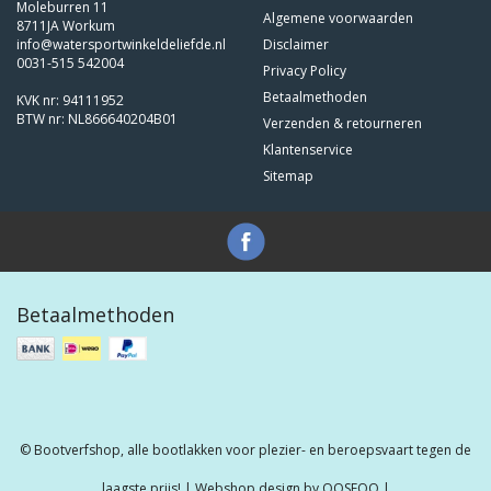
Moleburren 11
Algemene voorwaarden
8711JA Workum
info@watersportwinkeldeliefde.nl
Disclaimer
0031-515 542004
Privacy Policy
Betaalmethoden
KVK nr: 94111952
BTW nr: NL866640204B01
Verzenden & retourneren
Klantenservice
Sitemap
Betaalmethoden
© Bootverfshop, alle bootlakken voor plezier- en beroepsvaart tegen de
laagste prijs! | Webshop design by
OOSEOO
|