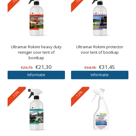
Ultramar
Rokimi heavy duty
Ultramar
Rokimi protector
reiniger voor tent of
voor tent of bootkap
bootkap
€21,30
€31,45
€23,75
€34,95
Informatie
Informatie
-13%
-12%