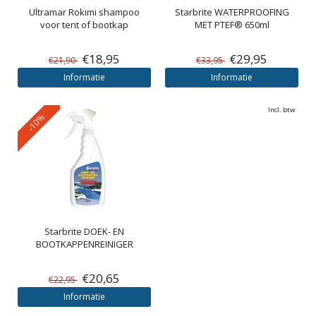
Ultramar
Rokimi shampoo
Starbrite
WATERPROOFING
voor tent of bootkap
MET PTEF® 650ml
€18,95
€29,95
€21,90
€33,95
Informatie
Informatie
Incl. btw
-10%
Starbrite
DOEK- EN
BOOTKAPPENREINIGER
€20,65
€22,95
Informatie