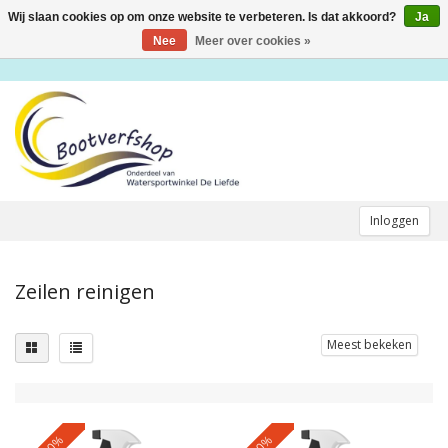
Wij slaan cookies op om onze website te verbeteren. Is dat akkoord?
Ja
Toggle
navigation
Nee
Meer over cookies »
Inloggen
Zeilen reinigen
Meest bekeken
-10%
-10%