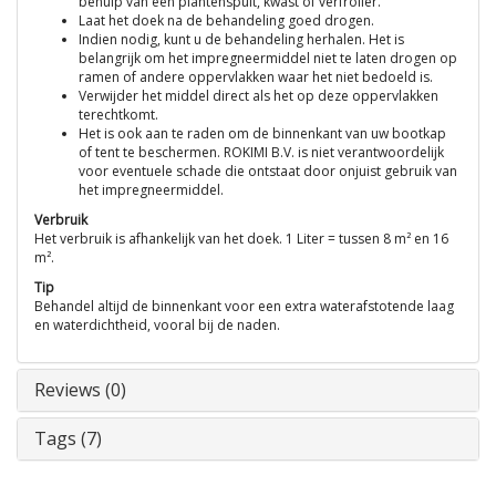
behulp van een plantenspuit, kwast of verfroller.
Laat het doek na de behandeling goed drogen.
Indien nodig, kunt u de behandeling herhalen. Het is
belangrijk om het impregneermiddel niet te laten drogen op
ramen of andere oppervlakken waar het niet bedoeld is.
Verwijder het middel direct als het op deze oppervlakken
terechtkomt.
Het is ook aan te raden om de binnenkant van uw bootkap
of tent te beschermen. ROKIMI B.V. is niet verantwoordelijk
voor eventuele schade die ontstaat door onjuist gebruik van
het impregneermiddel.
Verbruik
Het verbruik is afhankelijk van het doek. 1 Liter = tussen 8 m² en 16
m².
Tip
Behandel altijd de binnenkant voor een extra waterafstotende laag
en waterdichtheid, vooral bij de naden.
Reviews (0)
Tags (7)