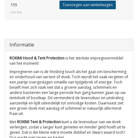
155
Toevoegen aan winkelwagen
Incl. btw
Informatie
ROKIMI Hood & Tent Protection
is het sterkste impregneermiddel
van het moment!
Impregneren van is de finishing touch als het gaat om bescherming
en onderhoud van uw tent of doek. Toch wordt het vaak vergeten of
een jaartje overgeslagen omwille van tijdgebrek of energie. Toch
beseft men zich vaak niet dat u groene aanslag, schimmels en
andere bactieriën een lange periode hun gang kunnen gaan op uw
tentdoek of bootkap. Dit verminderd de levensduur en uitstraling
aanzienlijk en lijdt uiteindelijk tot onnodige kosten. Daarnaast ziet
een groen doek met aanslag of schimmel er natuurlijk allerminst
fraai uit.
Met
ROKIMI Tent & Protection
kunt u de levensduur van uw doek
verlengen, zodat u langer kunt genieten en minder geld hoeft uit te
geven. Dat is die kleine extra moeite dubbel en dwars waard toch?
Dus wacht niet langer en bestel.