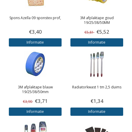
Spons Azella 09 sponstex prof,
3M
afplaktape goud
19/25/38/50MM
€3,40
€5,52
€5,81
Informatie
Informatie
3M
afplaktape blauw
Radiatorkwast 1 tm 2,5 duims
19/25/38/50mm
€3,71
€1,34
€3,90
Informatie
Informatie