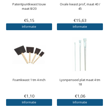
Patentpuntkwast touw
Ovale kwast prof, maat 40 /
maat 8/20
45
€5,15
€15,63
Informatie
Informatie
Foamkwast 1 tm 4 inch
Lyonpenseel plat maat 4 tm
18
€1,10
€1,06
Informatie
Informatie