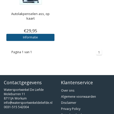
Autolakpenselen ass, op
kaart
€29,95
Informatie
Pagina 1 van 1
1
Contactgegevens
Klantenservice
Watersportwinkel De Liefde
Over ons
Moleburren 11
Algemene voorwaarden
8711JA Workum
info@watersportwinkeldeliefde.nl
Disclaimer
0031-515 542004
Privacy Policy